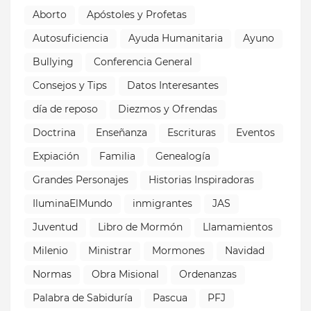
Aborto
Apóstoles y Profetas
Autosuficiencia
Ayuda Humanitaria
Ayuno
Bullying
Conferencia General
Consejos y Tips
Datos Interesantes
día de reposo
Diezmos y Ofrendas
Doctrina
Enseñanza
Escrituras
Eventos
Expiación
Familia
Genealogía
Grandes Personajes
Historias Inspiradoras
IluminaElMundo
inmigrantes
JAS
Juventud
Libro de Mormón
Llamamientos
Milenio
Ministrar
Mormones
Navidad
Normas
Obra Misional
Ordenanzas
Palabra de Sabiduría
Pascua
PFJ