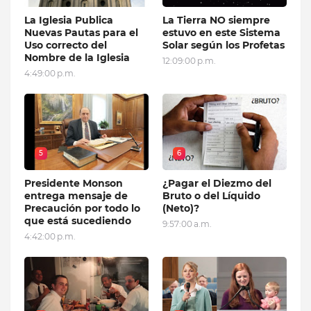
La Iglesia Publica
La Tierra NO siempre
Nuevas Pautas para el
estuvo en este Sistema
Uso correcto del
Solar según los Profetas
Nombre de la Iglesia
12:09:00 p.m.
4:49:00 p.m.
5
6
Presidente Monson
¿Pagar el Diezmo del
entrega mensaje de
Bruto o del Líquido
Precaución por todo lo
(Neto)?
que está sucediendo
9:57:00 a.m.
4:42:00 p.m.