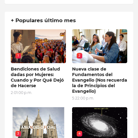
+ Populares último mes
1
2
Bendiciones de Salud
Nueva clase de
dadas por Mujeres:
Fundamentos del
Cuando y Por Qué Dejó
Evangelio (Nos recuerda
de Hacerse
la de Principios del
Evangelio)
2:01:00 p.m.
5:22:00 p.m.
3
4