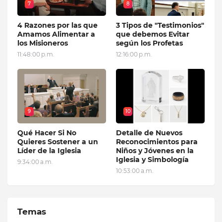
7
8
4 Razones por las que
3 Tipos de "Testimonios"
Amamos Alimentar a
que debemos Evitar
los Misioneros
según los Profetas
11:48:00 p.m.
12:16:00 p.m.
9
10
Qué Hacer Si No
Detalle de Nuevos
Quieres Sostener a un
Reconocimientos para
Líder de la Iglesia
Niños y Jóvenes en la
Iglesia y Simbología
9:34:00 a.m.
10:53:00 a.m.
Temas