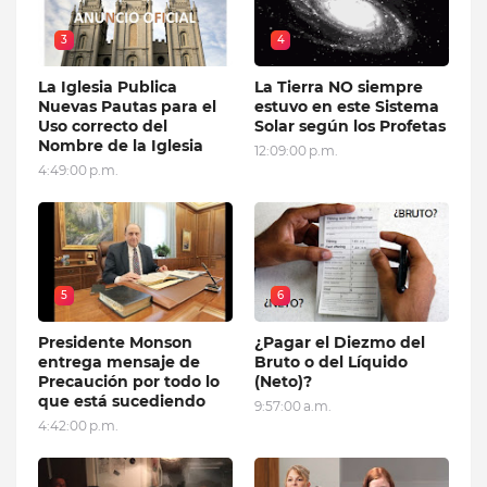
3
4
La Iglesia Publica
La Tierra NO siempre
Nuevas Pautas para el
estuvo en este Sistema
Uso correcto del
Solar según los Profetas
Nombre de la Iglesia
12:09:00 p.m.
4:49:00 p.m.
5
6
Presidente Monson
¿Pagar el Diezmo del
entrega mensaje de
Bruto o del Líquido
Precaución por todo lo
(Neto)?
que está sucediendo
9:57:00 a.m.
4:42:00 p.m.