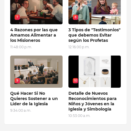
7
8
4 Razones por las que
3 Tipos de "Testimonios"
Amamos Alimentar a
que debemos Evitar
los Misioneros
según los Profetas
11:48:00 p.m.
12:16:00 p.m.
9
10
Qué Hacer Si No
Detalle de Nuevos
Quieres Sostener a un
Reconocimientos para
Líder de la Iglesia
Niños y Jóvenes en la
Iglesia y Simbología
9:34:00 a.m.
10:53:00 a.m.