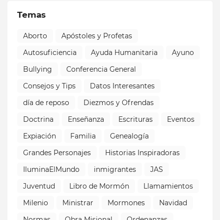
Temas
Aborto
Apóstoles y Profetas
Autosuficiencia
Ayuda Humanitaria
Ayuno
Bullying
Conferencia General
Consejos y Tips
Datos Interesantes
día de reposo
Diezmos y Ofrendas
Doctrina
Enseñanza
Escrituras
Eventos
Expiación
Familia
Genealogía
Grandes Personajes
Historias Inspiradoras
IluminaElMundo
inmigrantes
JAS
Juventud
Libro de Mormón
Llamamientos
Milenio
Ministrar
Mormones
Navidad
Normas
Obra Misional
Ordenanzas