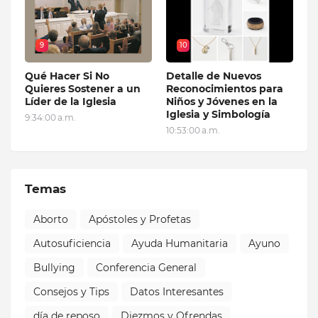
9
10
Qué Hacer Si No
Detalle de Nuevos
Quieres Sostener a un
Reconocimientos para
Líder de la Iglesia
Niños y Jóvenes en la
Iglesia y Simbología
9:34:00 a.m.
10:53:00 a.m.
Temas
Aborto
Apóstoles y Profetas
Autosuficiencia
Ayuda Humanitaria
Ayuno
Bullying
Conferencia General
Consejos y Tips
Datos Interesantes
día de reposo
Diezmos y Ofrendas