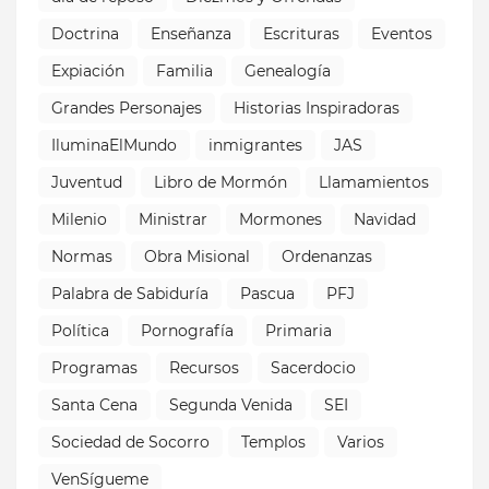
Doctrina
Enseñanza
Escrituras
Eventos
Expiación
Familia
Genealogía
Grandes Personajes
Historias Inspiradoras
IluminaElMundo
inmigrantes
JAS
Juventud
Libro de Mormón
Llamamientos
Milenio
Ministrar
Mormones
Navidad
Normas
Obra Misional
Ordenanzas
Palabra de Sabiduría
Pascua
PFJ
Política
Pornografía
Primaria
Programas
Recursos
Sacerdocio
Santa Cena
Segunda Venida
SEI
Sociedad de Socorro
Templos
Varios
VenSígueme