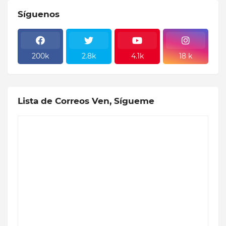
Síguenos
200k
2.8k
4.1k
18 k
Lista de Correos Ven, Sígueme