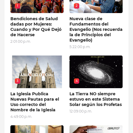
1
2
Bendiciones de Salud
Nueva clase de
dadas por Mujeres:
Fundamentos del
Cuando y Por Qué Dejó
Evangelio (Nos recuerda
de Hacerse
la de Principios del
Evangelio)
2:01:00 p.m.
5:22:00 p.m.
3
4
La Iglesia Publica
La Tierra NO siempre
Nuevas Pautas para el
estuvo en este Sistema
Uso correcto del
Solar según los Profetas
Nombre de la Iglesia
12:09:00 p.m.
4:49:00 p.m.