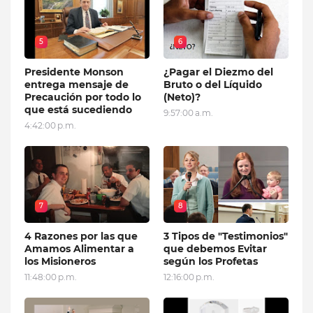
5
6
Presidente Monson
¿Pagar el Diezmo del
entrega mensaje de
Bruto o del Líquido
Precaución por todo lo
(Neto)?
que está sucediendo
9:57:00 a.m.
4:42:00 p.m.
7
8
4 Razones por las que
3 Tipos de "Testimonios"
Amamos Alimentar a
que debemos Evitar
los Misioneros
según los Profetas
11:48:00 p.m.
12:16:00 p.m.