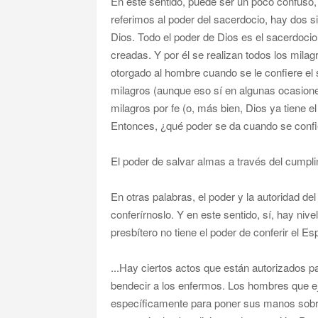
En este sentido, puede ser un poco confuso,
referimos al poder del sacerdocio, hay dos sig
Dios. Todo el poder de Dios es el sacerdocio.
creadas. Y por él se realizan todos los milag
otorgado al hombre cuando se le confiere el 
milagros (aunque eso sí en algunas ocasione
milagros por fe (o, más bien, Dios ya tiene e
Entonces, ¿qué poder se da cuando se confi
El poder de salvar almas a través del cumpl
En otras palabras, el poder y la autoridad d
conferírnoslo. Y en este sentido, sí, hay nive
presbítero no tiene el poder de conferir el Esp
...Hay ciertos actos que están autorizados 
bendecir a los enfermos. Los hombres que e
específicamente para poner sus manos sobre