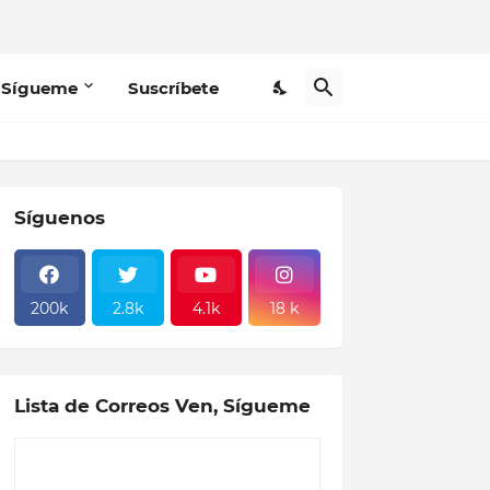
 Sígueme
Suscríbete
Síguenos
200k
2.8k
4.1k
18 k
Lista de Correos Ven, Sígueme