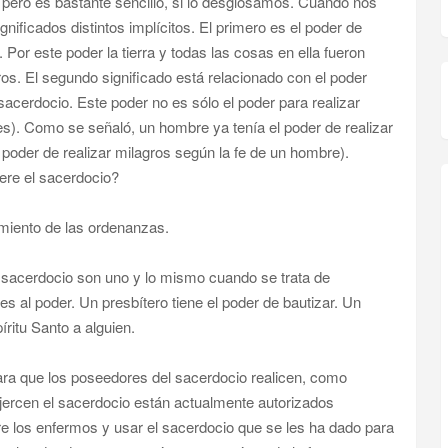
 pero es bastante sencillo, si lo desglosamos. Cuando nos
nificados distintos implícitos. El primero es el poder de
 Por este poder la tierra y todas las cosas en ella fueron
ros. El segundo significado está relacionado con el poder
sacerdocio. Este poder no es sólo el poder para realizar
s). Como se señaló, un hombre ya tenía el poder de realizar
l poder de realizar milagros según la fe de un hombre).
ere el sacerdocio?
imiento de las ordenanzas.
el sacerdocio son uno y lo mismo cuando se trata de
les al poder. Un presbítero tiene el poder de bautizar. Un
íritu Santo a alguien.
para que los poseedores del sacerdocio realicen, como
jercen el sacerdocio están actualmente autorizados
 los enfermos y usar el sacerdocio que se les ha dado para