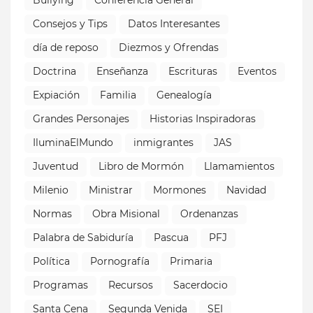
Bullying
Conferencia General
Consejos y Tips
Datos Interesantes
día de reposo
Diezmos y Ofrendas
Doctrina
Enseñanza
Escrituras
Eventos
Expiación
Familia
Genealogía
Grandes Personajes
Historias Inspiradoras
IluminaElMundo
inmigrantes
JAS
Juventud
Libro de Mormón
Llamamientos
Milenio
Ministrar
Mormones
Navidad
Normas
Obra Misional
Ordenanzas
Palabra de Sabiduría
Pascua
PFJ
Política
Pornografía
Primaria
Programas
Recursos
Sacerdocio
Santa Cena
Segunda Venida
SEI