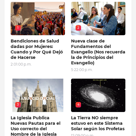
1
2
Bendiciones de Salud
Nueva clase de
dadas por Mujeres:
Fundamentos del
Cuando y Por Qué Dejó
Evangelio (Nos recuerda
de Hacerse
la de Principios del
Evangelio)
2:01:00 p.m.
5:22:00 p.m.
3
4
La Iglesia Publica
La Tierra NO siempre
Nuevas Pautas para el
estuvo en este Sistema
Uso correcto del
Solar según los Profetas
Nombre de la Iglesia
12:09:00 p.m.