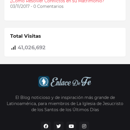
¿Cómo Resolver Conflictos en su Matrimonio?
03/11/2017 - 0 Comentarios
Total Visitas
41,026,692
El Blog noticioso y de inspiración más grande de
Latinoamérica, para miembros de La Iglesia de Jesucristo
de los Santos de los Últimos Días