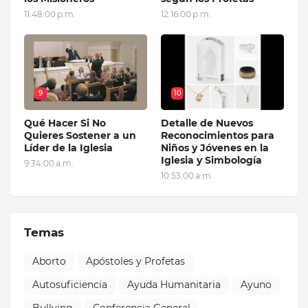
11:48:00 p.m.
12:16:00 p.m.
9
10
Qué Hacer Si No
Detalle de Nuevos
Quieres Sostener a un
Reconocimientos para
Líder de la Iglesia
Niños y Jóvenes en la
Iglesia y Simbología
9:34:00 a.m.
10:53:00 a.m.
Temas
Aborto
Apóstoles y Profetas
Autosuficiencia
Ayuda Humanitaria
Ayuno