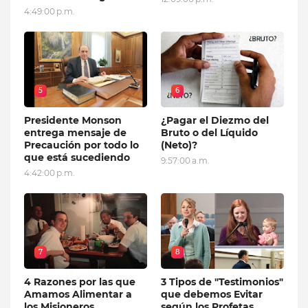
4:49:00 p.m.
5
6
Presidente Monson
¿Pagar el Diezmo del
entrega mensaje de
Bruto o del Líquido
Precaución por todo lo
(Neto)?
que está sucediendo
9:57:00 a.m.
4:42:00 p.m.
7
8
4 Razones por las que
3 Tipos de "Testimonios"
Amamos Alimentar a
que debemos Evitar
los Misioneros
según los Profetas