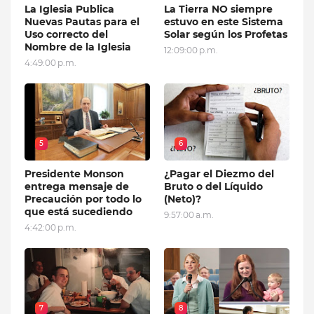
La Iglesia Publica
La Tierra NO siempre
Nuevas Pautas para el
estuvo en este Sistema
Uso correcto del
Solar según los Profetas
Nombre de la Iglesia
12:09:00 p.m.
4:49:00 p.m.
5
6
Presidente Monson
¿Pagar el Diezmo del
entrega mensaje de
Bruto o del Líquido
Precaución por todo lo
(Neto)?
que está sucediendo
9:57:00 a.m.
4:42:00 p.m.
7
8