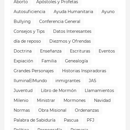
Aborto
Apóstoles y Profetas
Autosuficiencia
Ayuda Humanitaria
Ayuno
Bullying
Conferencia General
Consejos y Tips
Datos Interesantes
día de reposo
Diezmos y Ofrendas
Doctrina
Enseñanza
Escrituras
Eventos
Expiación
Familia
Genealogía
Grandes Personajes
Historias Inspiradoras
IluminaElMundo
inmigrantes
JAS
Juventud
Libro de Mormón
Llamamientos
Milenio
Ministrar
Mormones
Navidad
Normas
Obra Misional
Ordenanzas
Palabra de Sabiduría
Pascua
PFJ
Política
Pornografía
Primaria