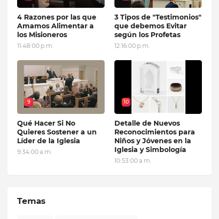
4 Razones por las que
3 Tipos de "Testimonios"
Amamos Alimentar a
que debemos Evitar
los Misioneros
según los Profetas
11:48:00 p.m.
12:16:00 p.m.
9
10
Qué Hacer Si No
Detalle de Nuevos
Quieres Sostener a un
Reconocimientos para
Líder de la Iglesia
Niños y Jóvenes en la
Iglesia y Simbología
9:34:00 a.m.
10:53:00 a.m.
Temas