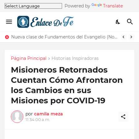
Powered by
Translate
Nueva clase de Fundamentos del Evangelio (Nos recuerda la de Principios del Evangelio)
Página Principal
Historias Inspiradoras
Misioneros Retornados
Cuentan Cómo Afrontaron
los Cambios en sus
Misiones por COVID-19
por
camila meza
11:34:00 a.m.