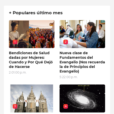
+ Populares último mes
1
2
Bendiciones de Salud
Nueva clase de
dadas por Mujeres:
Fundamentos del
Cuando y Por Qué Dejó
Evangelio (Nos recuerda
de Hacerse
la de Principios del
Evangelio)
2:01:00 p.m.
5:22:00 p.m.
3
4