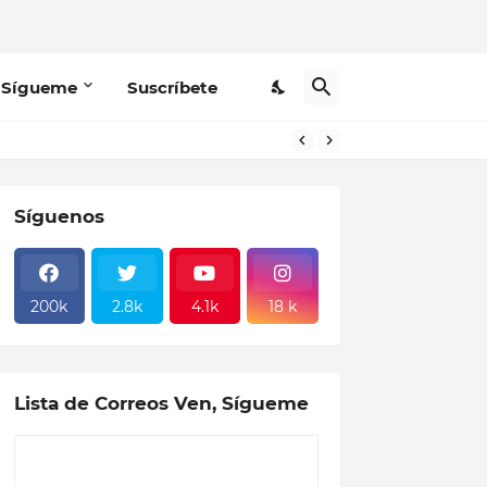
 Sígueme
Suscríbete
Síguenos
200k
2.8k
4.1k
18 k
Lista de Correos Ven, Sígueme