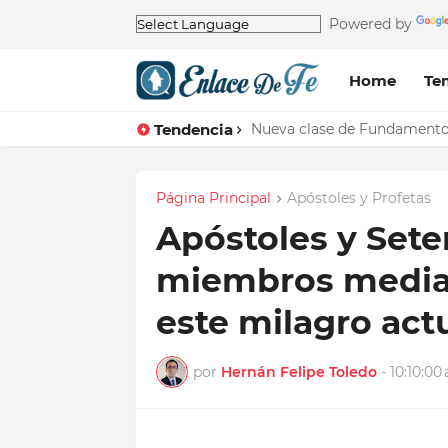
Powered by
Home
Te
Tendencia
Nueva clase de Fundamentos 
Página Principal
Apóstoles y Profetas
Apóstoles y Set
miembros media
este milagro act
por
Hernán Felipe Toledo
-
10:10:00 