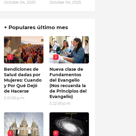
October 04, 2025
October 04, 2025
+ Populares último mes
1
2
Bendiciones de
Nueva clase de
Salud dadas por
Fundamentos
Mujeres: Cuando
del Evangelio
y Por Qué Dejó
(Nos recuerda la
de Hacerse
de Principios del
Evangelio)
2:01:00 p.m.
5:22:00 p.m.
3
4