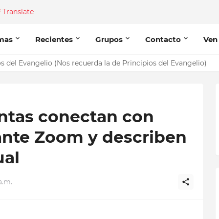
Translate
mas
Recientes
Grupos
Contacto
Ven
del Evangelio (Nos recuerda la de Principios del Evangelio)
entas conectan con
nte Zoom y describen
ual
a.m.