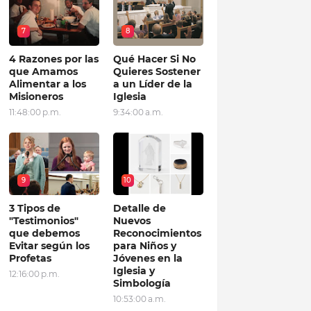
7
8
4 Razones por las
Qué Hacer Si No
que Amamos
Quieres Sostener
Alimentar a los
a un Líder de la
Misioneros
Iglesia
11:48:00 p.m.
9:34:00 a.m.
9
10
3 Tipos de
Detalle de
"Testimonios"
Nuevos
que debemos
Reconocimientos
Evitar según los
para Niños y
Profetas
Jóvenes en la
Iglesia y
12:16:00 p.m.
Simbología
10:53:00 a.m.