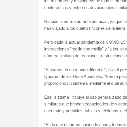
los miembros y misioneros de todo el mundo 
conferencias y entornos devocionales simila
Ha sido la norma durante décadas, ya que las 
han viajado a los cuatro rincones de la tierra.
Pero dada la actual pandemia de COVID-19 y
interacciones "rodilla con rodilla" y "a los pi
número limitado de reuniones, restricciones d
“Estamos en un mundo diferente”, dijo el pre
Quórum de los Doce Apóstoles. "Pero a pesa
proporcionó un sistema mediante el cual aún
Ese "sistema" incluye el uso generalizado d
similares que brindan capacidades de video
escritorio y portátiles, tablets y teléfonos inte
“Es lo que estamos haciendo ahora, todos los 