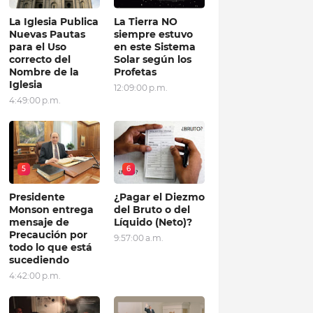
La Iglesia Publica
La Tierra NO
Nuevas Pautas
siempre estuvo
para el Uso
en este Sistema
correcto del
Solar según los
Nombre de la
Profetas
Iglesia
12:09:00 p.m.
4:49:00 p.m.
5
6
Presidente
¿Pagar el Diezmo
Monson entrega
del Bruto o del
mensaje de
Líquido (Neto)?
Precaución por
9:57:00 a.m.
todo lo que está
sucediendo
4:42:00 p.m.