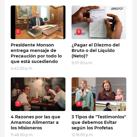
5
6
Presidente Monson
¿Pagar el Diezmo del
entrega mensaje de
Bruto o del Líquido
Precaución por todo lo
(Neto)?
que está sucediendo
9:57:00 a.m.
4:42:00 p.m.
7
8
4 Razones por las que
3 Tipos de "Testimonios"
Amamos Alimentar a
que debemos Evitar
los Misioneros
según los Profetas
11:48:00 p.m.
12:16:00 p.m.