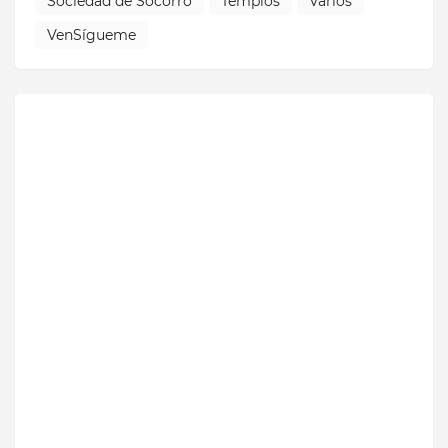
Sociedad de Socorro
Templos
Varios
VenSígueme