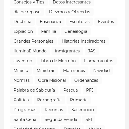
Consejos y Tips
Datos Interesantes
día de reposo
Diezmos y Ofrendas
Doctrina
Enseñanza
Escrituras
Eventos
Expiación
Familia
Genealogía
Grandes Personajes
Historias Inspiradoras
IluminaElMundo
inmigrantes
JAS
Juventud
Libro de Mormón
Llamamientos
Milenio
Ministrar
Mormones
Navidad
Normas
Obra Misional
Ordenanzas
Palabra de Sabiduría
Pascua
PFJ
Política
Pornografía
Primaria
Programas
Recursos
Sacerdocio
Santa Cena
Segunda Venida
SEI