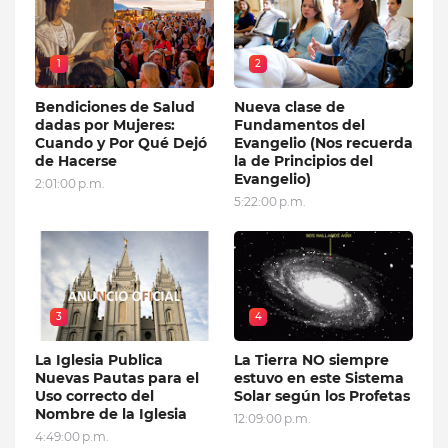
1
2
Bendiciones de Salud
Nueva clase de
dadas por Mujeres:
Fundamentos del
Cuando y Por Qué Dejó
Evangelio (Nos recuerda
de Hacerse
la de Principios del
Evangelio)
2:01:00 p.m.
5:22:00 p.m.
3
4
La Iglesia Publica
La Tierra NO siempre
Nuevas Pautas para el
estuvo en este Sistema
Uso correcto del
Solar según los Profetas
Nombre de la Iglesia
12:09:00 p.m.
4:49:00 p.m.