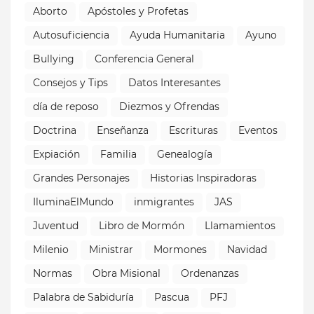
Aborto
Apóstoles y Profetas
Autosuficiencia
Ayuda Humanitaria
Ayuno
Bullying
Conferencia General
Consejos y Tips
Datos Interesantes
día de reposo
Diezmos y Ofrendas
Doctrina
Enseñanza
Escrituras
Eventos
Expiación
Familia
Genealogía
Grandes Personajes
Historias Inspiradoras
IluminaElMundo
inmigrantes
JAS
Juventud
Libro de Mormón
Llamamientos
Milenio
Ministrar
Mormones
Navidad
Normas
Obra Misional
Ordenanzas
Palabra de Sabiduría
Pascua
PFJ