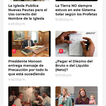
La Iglesia Publica
La Tierra NO siempre
Nuevas Pautas para el
estuvo en este Sistema
Uso correcto del
Solar según los Profetas
Nombre de la Iglesia
12:09:00 p.m.
4:49:00 p.m.
5
6
Presidente Monson
¿Pagar el Diezmo del
entrega mensaje de
Bruto o del Líquido
Precaución por todo lo
(Neto)?
que está sucediendo
9:57:00 a.m.
4:42:00 p.m.