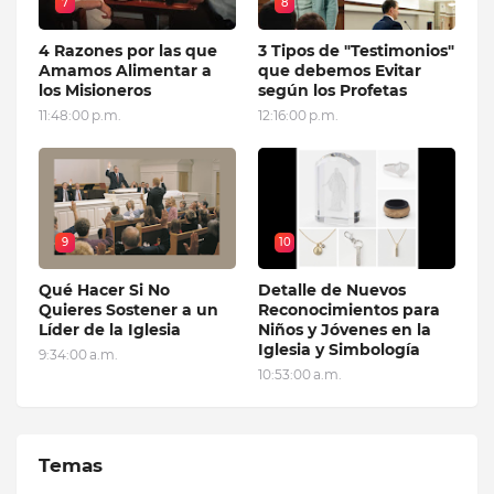
7
8
4 Razones por las que
3 Tipos de "Testimonios"
Amamos Alimentar a
que debemos Evitar
los Misioneros
según los Profetas
11:48:00 p.m.
12:16:00 p.m.
9
10
Qué Hacer Si No
Detalle de Nuevos
Quieres Sostener a un
Reconocimientos para
Líder de la Iglesia
Niños y Jóvenes en la
Iglesia y Simbología
9:34:00 a.m.
10:53:00 a.m.
Temas