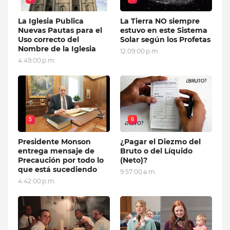
La Iglesia Publica
La Tierra NO siempre
Nuevas Pautas para el
estuvo en este Sistema
Uso correcto del
Solar según los Profetas
Nombre de la Iglesia
12:09:00 p.m.
4:49:00 p.m.
5
6
Presidente Monson
¿Pagar el Diezmo del
entrega mensaje de
Bruto o del Líquido
Precaución por todo lo
(Neto)?
que está sucediendo
9:57:00 a.m.
4:42:00 p.m.