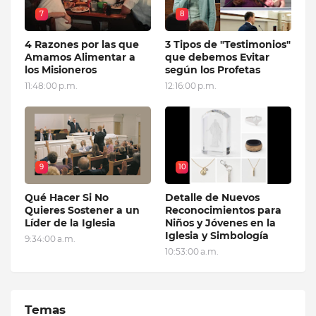
7
8
4 Razones por las que
3 Tipos de "Testimonios"
Amamos Alimentar a
que debemos Evitar
los Misioneros
según los Profetas
11:48:00 p.m.
12:16:00 p.m.
9
10
Qué Hacer Si No
Detalle de Nuevos
Quieres Sostener a un
Reconocimientos para
Líder de la Iglesia
Niños y Jóvenes en la
Iglesia y Simbología
9:34:00 a.m.
10:53:00 a.m.
Temas