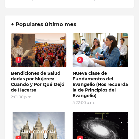
+ Populares último mes
1
2
Bendiciones de Salud
Nueva clase de
dadas por Mujeres:
Fundamentos del
Cuando y Por Qué Dejó
Evangelio (Nos recuerda
de Hacerse
la de Principios del
Evangelio)
2:01:00 p.m.
5:22:00 p.m.
3
4