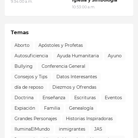
9:34:00 a.m.
10:53:00 a.m.
Temas
Aborto
Apóstoles y Profetas
Autosuficiencia
Ayuda Humanitaria
Ayuno
Bullying
Conferencia General
Consejos y Tips
Datos Interesantes
día de reposo
Diezmos y Ofrendas
Doctrina
Enseñanza
Escrituras
Eventos
Expiación
Familia
Genealogía
Grandes Personajes
Historias Inspiradoras
IluminaElMundo
inmigrantes
JAS