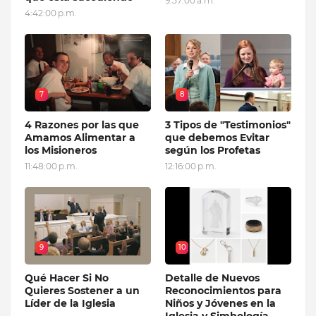
9:57:00 a.m.
4:42:00 p.m.
7
8
4 Razones por las que
3 Tipos de "Testimonios"
Amamos Alimentar a
que debemos Evitar
los Misioneros
según los Profetas
11:48:00 p.m.
12:16:00 p.m.
9
10
Qué Hacer Si No
Detalle de Nuevos
Quieres Sostener a un
Reconocimientos para
Líder de la Iglesia
Niños y Jóvenes en la
Iglesia y Simbología