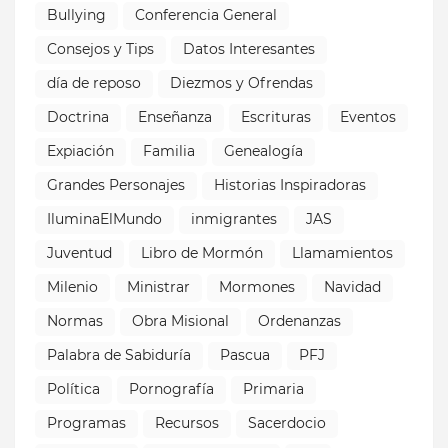
Bullying
Conferencia General
Consejos y Tips
Datos Interesantes
día de reposo
Diezmos y Ofrendas
Doctrina
Enseñanza
Escrituras
Eventos
Expiación
Familia
Genealogía
Grandes Personajes
Historias Inspiradoras
IluminaElMundo
inmigrantes
JAS
Juventud
Libro de Mormón
Llamamientos
Milenio
Ministrar
Mormones
Navidad
Normas
Obra Misional
Ordenanzas
Palabra de Sabiduría
Pascua
PFJ
Política
Pornografía
Primaria
Programas
Recursos
Sacerdocio