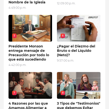
Nombre de la Iglesia
12:09:00 p.m.
4:49:00 p.m.
5
6
Presidente Monson
¿Pagar el Diezmo del
entrega mensaje de
Bruto o del Líquido
Precaución por todo lo
(Neto)?
que está sucediendo
9:57:00 a.m.
4:42:00 p.m.
7
8
4 Razones por las que
3 Tipos de "Testimonios"
Amamos Alimentar a
que debemos Evitar