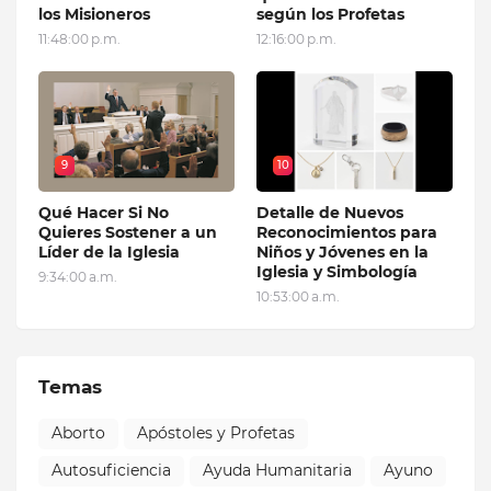
los Misioneros
según los Profetas
11:48:00 p.m.
12:16:00 p.m.
9
10
Qué Hacer Si No
Detalle de Nuevos
Quieres Sostener a un
Reconocimientos para
Líder de la Iglesia
Niños y Jóvenes en la
Iglesia y Simbología
9:34:00 a.m.
10:53:00 a.m.
Temas
Aborto
Apóstoles y Profetas
Autosuficiencia
Ayuda Humanitaria
Ayuno