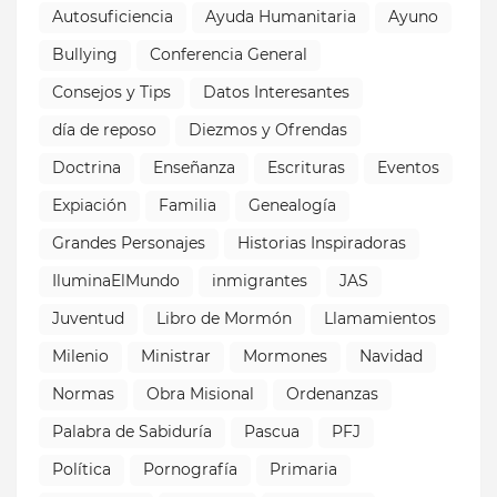
Autosuficiencia
Ayuda Humanitaria
Ayuno
Bullying
Conferencia General
Consejos y Tips
Datos Interesantes
día de reposo
Diezmos y Ofrendas
Doctrina
Enseñanza
Escrituras
Eventos
Expiación
Familia
Genealogía
Grandes Personajes
Historias Inspiradoras
IluminaElMundo
inmigrantes
JAS
Juventud
Libro de Mormón
Llamamientos
Milenio
Ministrar
Mormones
Navidad
Normas
Obra Misional
Ordenanzas
Palabra de Sabiduría
Pascua
PFJ
Política
Pornografía
Primaria