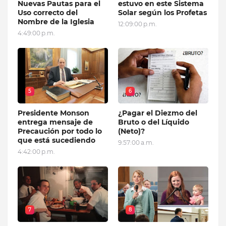
Nuevas Pautas para el
estuvo en este Sistema
Uso correcto del
Solar según los Profetas
Nombre de la Iglesia
12:09:00 p.m.
4:49:00 p.m.
5
6
Presidente Monson
¿Pagar el Diezmo del
entrega mensaje de
Bruto o del Líquido
Precaución por todo lo
(Neto)?
que está sucediendo
9:57:00 a.m.
4:42:00 p.m.
7
8