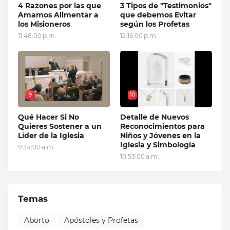
4 Razones por las que
3 Tipos de "Testimonios"
Amamos Alimentar a
que debemos Evitar
los Misioneros
según los Profetas
11:48:00 p.m.
12:16:00 p.m.
9
10
Qué Hacer Si No
Detalle de Nuevos
Quieres Sostener a un
Reconocimientos para
Líder de la Iglesia
Niños y Jóvenes en la
Iglesia y Simbología
9:34:00 a.m.
10:53:00 a.m.
Temas
Aborto
Apóstoles y Profetas