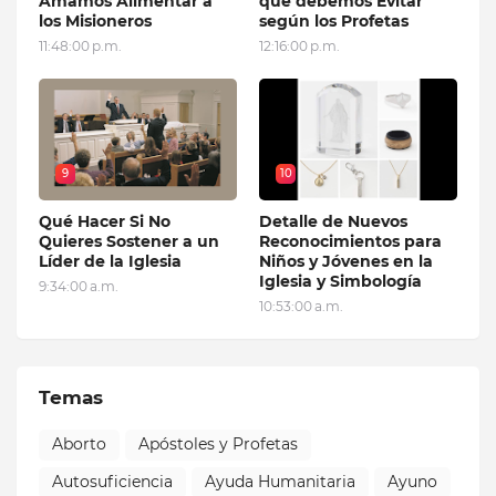
Amamos Alimentar a
que debemos Evitar
los Misioneros
según los Profetas
11:48:00 p.m.
12:16:00 p.m.
9
10
Qué Hacer Si No
Detalle de Nuevos
Quieres Sostener a un
Reconocimientos para
Líder de la Iglesia
Niños y Jóvenes en la
Iglesia y Simbología
9:34:00 a.m.
10:53:00 a.m.
Temas
Aborto
Apóstoles y Profetas
Autosuficiencia
Ayuda Humanitaria
Ayuno