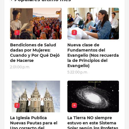
1
2
Bendiciones de Salud
Nueva clase de
dadas por Mujeres:
Fundamentos del
Cuando y Por Qué Dejó
Evangelio (Nos recuerda
de Hacerse
la de Principios del
Evangelio)
2:01:00 p.m.
5:22:00 p.m.
3
4
La Iglesia Publica
La Tierra NO siempre
Nuevas Pautas para el
estuvo en este Sistema
Uso correcto del
Solar según los Profetas