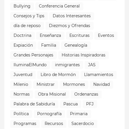
Bullying
Conferencia General
Consejos y Tips
Datos Interesantes
día de reposo
Diezmos y Ofrendas
Doctrina
Enseñanza
Escrituras
Eventos
Expiación
Familia
Genealogía
Grandes Personajes
Historias Inspiradoras
IluminaElMundo
inmigrantes
JAS
Juventud
Libro de Mormón
Llamamientos
Milenio
Ministrar
Mormones
Navidad
Normas
Obra Misional
Ordenanzas
Palabra de Sabiduría
Pascua
PFJ
Política
Pornografía
Primaria
Programas
Recursos
Sacerdocio