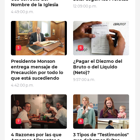
Nombre de la Iglesia
12:09:00 p.m.
4:49:00 p.m.
5
6
Presidente Monson
¿Pagar el Diezmo del
entrega mensaje de
Bruto o del Líquido
Precaución por todo lo
(Neto)?
que está sucediendo
9:57:00 a.m.
4:42:00 p.m.
7
8
4 Razones por las que
3 Tipos de "Testimonios"