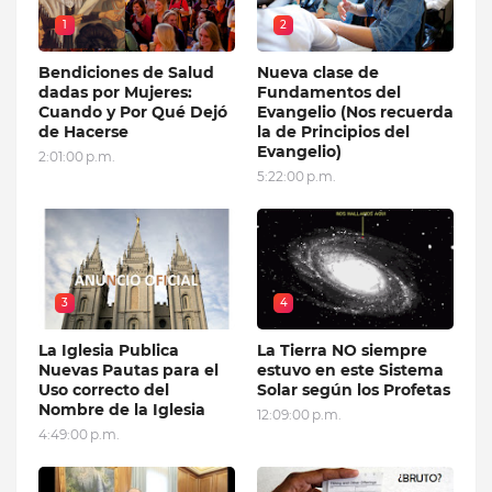
1
2
Bendiciones de Salud
Nueva clase de
dadas por Mujeres:
Fundamentos del
Cuando y Por Qué Dejó
Evangelio (Nos recuerda
de Hacerse
la de Principios del
Evangelio)
2:01:00 p.m.
5:22:00 p.m.
3
4
La Iglesia Publica
La Tierra NO siempre
Nuevas Pautas para el
estuvo en este Sistema
Uso correcto del
Solar según los Profetas
Nombre de la Iglesia
12:09:00 p.m.
4:49:00 p.m.