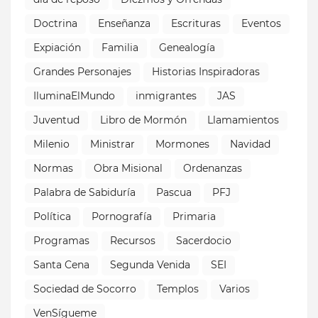
Doctrina
Enseñanza
Escrituras
Eventos
Expiación
Familia
Genealogía
Grandes Personajes
Historias Inspiradoras
IluminaElMundo
inmigrantes
JAS
Juventud
Libro de Mormón
Llamamientos
Milenio
Ministrar
Mormones
Navidad
Normas
Obra Misional
Ordenanzas
Palabra de Sabiduría
Pascua
PFJ
Política
Pornografía
Primaria
Programas
Recursos
Sacerdocio
Santa Cena
Segunda Venida
SEI
Sociedad de Socorro
Templos
Varios
VenSígueme