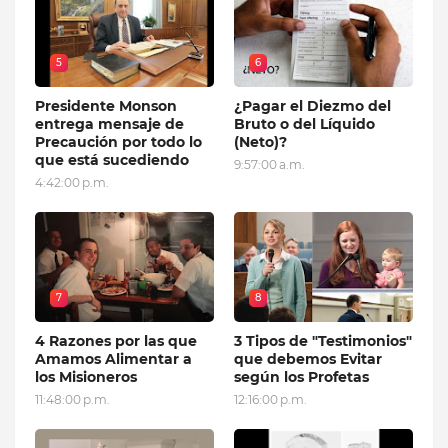
5
6
Presidente Monson
¿Pagar el Diezmo del
entrega mensaje de
Bruto o del Líquido
Precaución por todo lo
(Neto)?
que está sucediendo
9:57:00 a.m.
4:42:00 p.m.
7
8
4 Razones por las que
3 Tipos de "Testimonios"
Amamos Alimentar a
que debemos Evitar
los Misioneros
según los Profetas
11:48:00 p.m.
12:16:00 p.m.