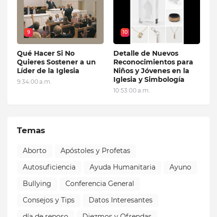
9
10
Qué Hacer Si No
Detalle de Nuevos
Quieres Sostener a un
Reconocimientos para
Líder de la Iglesia
Niños y Jóvenes en la
Iglesia y Simbología
9:34:00 a.m.
10:53:00 a.m.
Temas
Aborto
Apóstoles y Profetas
Autosuficiencia
Ayuda Humanitaria
Ayuno
Bullying
Conferencia General
Consejos y Tips
Datos Interesantes
día de reposo
Diezmos y Ofrendas