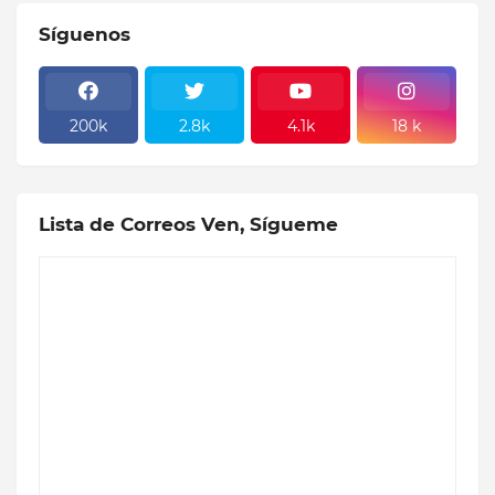
Síguenos
200k
2.8k
4.1k
18 k
Lista de Correos Ven, Sígueme