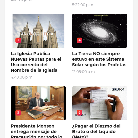
5:22:00 p.m.
3
4
La Iglesia Publica
La Tierra NO siempre
Nuevas Pautas para el
estuvo en este Sistema
Uso correcto del
Solar según los Profetas
Nombre de la Iglesia
12:09:00 p.m.
4:49:00 p.m.
5
6
Presidente Monson
¿Pagar el Diezmo del
entrega mensaje de
Bruto o del Líquido
Precaución por todo lo
(Neto)?