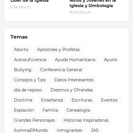
Líder de la Iglesia
Niños y Jóvenes en la
Iglesia y Simbología
9:34:00 a.m.
10:53:00 a.m.
Temas
Aborto
Apóstoles y Profetas
Autosuficiencia
Ayuda Humanitaria
Ayuno
Bullying
Conferencia General
Consejos y Tips
Datos Interesantes
día de reposo
Diezmos y Ofrendas
Doctrina
Enseñanza
Escrituras
Eventos
Expiación
Familia
Genealogía
Grandes Personajes
Historias Inspiradoras
IluminaElMundo
inmigrantes
JAS