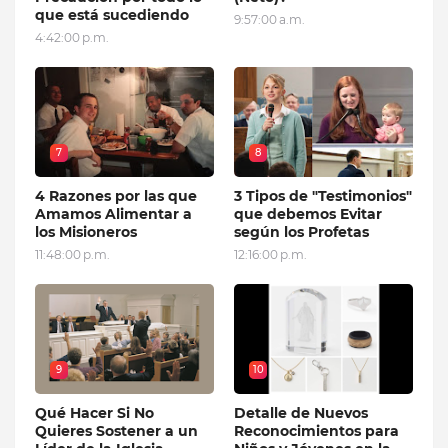
que está sucediendo
9:57:00 a.m.
4:42:00 p.m.
7
8
4 Razones por las que
3 Tipos de "Testimonios"
Amamos Alimentar a
que debemos Evitar
los Misioneros
según los Profetas
11:48:00 p.m.
12:16:00 p.m.
9
10
Qué Hacer Si No
Detalle de Nuevos
Quieres Sostener a un
Reconocimientos para