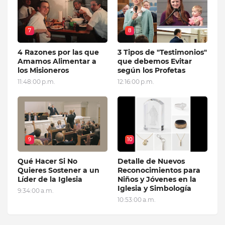
7
8
4 Razones por las que
3 Tipos de "Testimonios"
Amamos Alimentar a
que debemos Evitar
los Misioneros
según los Profetas
11:48:00 p.m.
12:16:00 p.m.
9
10
Qué Hacer Si No
Detalle de Nuevos
Quieres Sostener a un
Reconocimientos para
Líder de la Iglesia
Niños y Jóvenes en la
Iglesia y Simbología
9:34:00 a.m.
10:53:00 a.m.