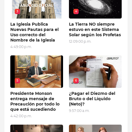
3
4
La Iglesia Publica
La Tierra NO siempre
Nuevas Pautas para el
estuvo en este Sistema
Uso correcto del
Solar según los Profetas
Nombre de la Iglesia
12:09:00 p.m.
4:49:00 p.m.
5
6
Presidente Monson
¿Pagar el Diezmo del
entrega mensaje de
Bruto o del Líquido
Precaución por todo lo
(Neto)?
que está sucediendo
9:57:00 a.m.
4:42:00 p.m.