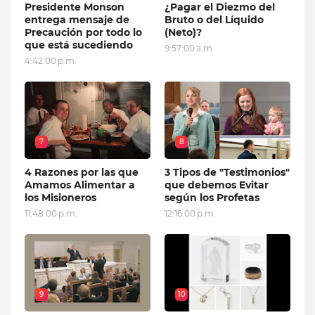
Presidente Monson
¿Pagar el Diezmo del
entrega mensaje de
Bruto o del Líquido
Precaución por todo lo
(Neto)?
que está sucediendo
9:57:00 a.m.
4:42:00 p.m.
7
8
4 Razones por las que
3 Tipos de "Testimonios"
Amamos Alimentar a
que debemos Evitar
los Misioneros
según los Profetas
11:48:00 p.m.
12:16:00 p.m.
9
10