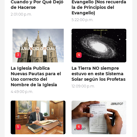
Cuando y Por Qué Dejó
Evangelio (Nos recuerda
de Hacerse
la de Principios del
Evangelio)
2:01:00 p.m.
5:22:00 p.m.
3
4
La Iglesia Publica
La Tierra NO siempre
Nuevas Pautas para el
estuvo en este Sistema
Uso correcto del
Solar según los Profetas
Nombre de la Iglesia
12:09:00 p.m.
4:49:00 p.m.
5
6