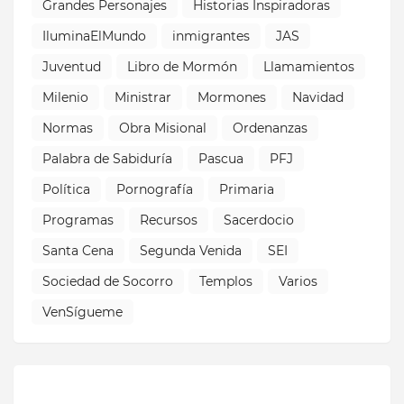
Grandes Personajes
Historias Inspiradoras
IluminaElMundo
inmigrantes
JAS
Juventud
Libro de Mormón
Llamamientos
Milenio
Ministrar
Mormones
Navidad
Normas
Obra Misional
Ordenanzas
Palabra de Sabiduría
Pascua
PFJ
Política
Pornografía
Primaria
Programas
Recursos
Sacerdocio
Santa Cena
Segunda Venida
SEI
Sociedad de Socorro
Templos
Varios
VenSígueme