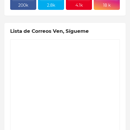
200k
2.8k
4.1k
18 k
Lista de Correos Ven, Sígueme