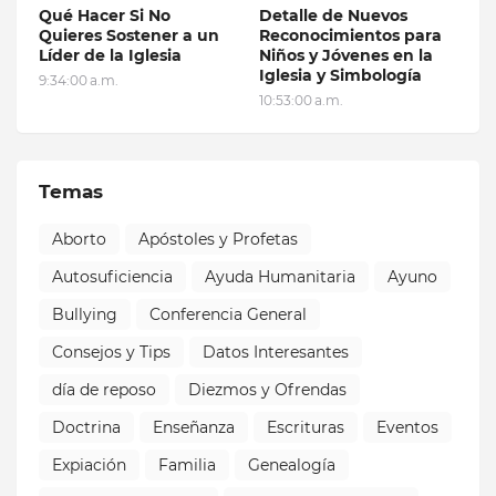
Qué Hacer Si No
Detalle de Nuevos
Quieres Sostener a un
Reconocimientos para
Líder de la Iglesia
Niños y Jóvenes en la
Iglesia y Simbología
9:34:00 a.m.
10:53:00 a.m.
Temas
Aborto
Apóstoles y Profetas
Autosuficiencia
Ayuda Humanitaria
Ayuno
Bullying
Conferencia General
Consejos y Tips
Datos Interesantes
día de reposo
Diezmos y Ofrendas
Doctrina
Enseñanza
Escrituras
Eventos
Expiación
Familia
Genealogía