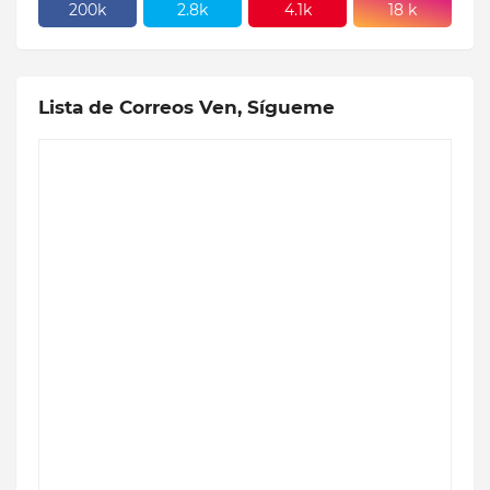
200k
2.8k
4.1k
18 k
Lista de Correos Ven, Sígueme