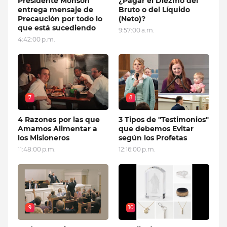
Presidente Monson
¿Pagar el Diezmo del
entrega mensaje de
Bruto o del Líquido
Precaución por todo lo
(Neto)?
que está sucediendo
9:57:00 a.m.
4:42:00 p.m.
7
8
4 Razones por las que
3 Tipos de "Testimonios"
Amamos Alimentar a
que debemos Evitar
los Misioneros
según los Profetas
11:48:00 p.m.
12:16:00 p.m.
9
10