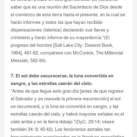
saber que es una reunión del Sacerdocio de Dios desde
el comienzo de esta tierra hasta el presente, en la cual se
harán informes y todos los que hayan recibido
dispensaciones (talentos) declararán sus llaves y
ministerio y harán informe de su mayordomía "(El
progreso del hombre [Salt Lake City: Deseret Book,
1964], 481-82, compárese con McConkie, The Millennial
Messiah, 582-84).
7. El sol debe oscurecerse, la luna convertida en
sangre, y las estrellas caerán del cielo.
"Antes de que llegue este gran día [antes de que regrese
el Salvador y se reanude la primera resurrección] el sol
se oscurecerá, y la luna se convertirá en sangre, y las
estrellas caerán del cielo, y habrá mayores señales en el
cielo arriba y en la tierra debajo "(DyC. 29:14; véase
también 34: 9; 45:42). Los fenómenos astrales tan
frecuentemente mencionados en la literatura apocalíptica