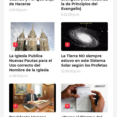
de Hacerse
la de Principios del
Evangelio)
2:01:00 p.m.
5:22:00 p.m.
3
4
La Iglesia Publica
La Tierra NO siempre
Nuevas Pautas para el
estuvo en este Sistema
Uso correcto del
Solar según los Profetas
Nombre de la Iglesia
12:09:00 p.m.
4:49:00 p.m.
5
6