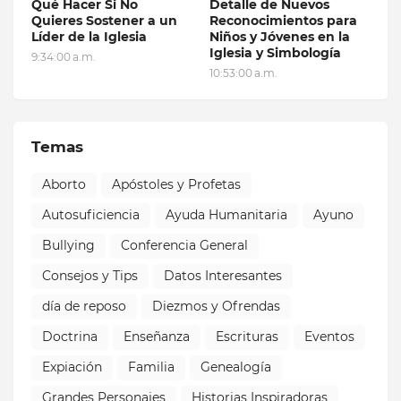
Qué Hacer Si No
Detalle de Nuevos
Quieres Sostener a un
Reconocimientos para
Líder de la Iglesia
Niños y Jóvenes en la
Iglesia y Simbología
9:34:00 a.m.
10:53:00 a.m.
Temas
Aborto
Apóstoles y Profetas
Autosuficiencia
Ayuda Humanitaria
Ayuno
Bullying
Conferencia General
Consejos y Tips
Datos Interesantes
día de reposo
Diezmos y Ofrendas
Doctrina
Enseñanza
Escrituras
Eventos
Expiación
Familia
Genealogía
Grandes Personajes
Historias Inspiradoras