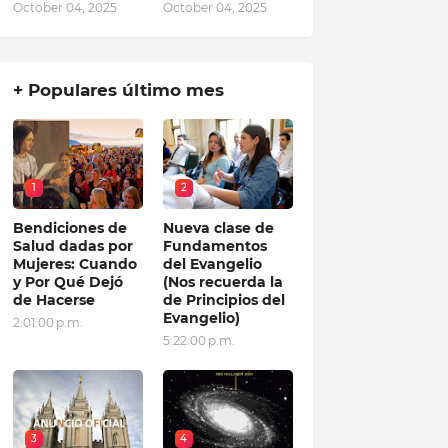
October 04, 2025
October 04, 2025
+ Populares último mes
1
2
Bendiciones de
Nueva clase de
Salud dadas por
Fundamentos
Mujeres: Cuando
del Evangelio
y Por Qué Dejó
(Nos recuerda la
de Hacerse
de Principios del
Evangelio)
2:01:00 p.m.
5:22:00 p.m.
3
4