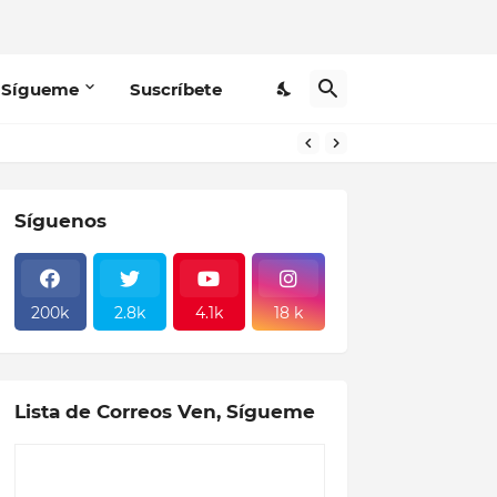
 Sígueme
Suscríbete
Síguenos
200k
2.8k
4.1k
18 k
Lista de Correos Ven, Sígueme