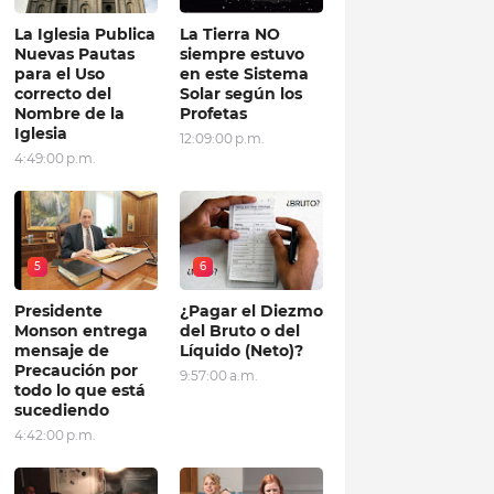
La Iglesia Publica
La Tierra NO
Nuevas Pautas
siempre estuvo
para el Uso
en este Sistema
correcto del
Solar según los
Nombre de la
Profetas
Iglesia
12:09:00 p.m.
4:49:00 p.m.
5
6
Presidente
¿Pagar el Diezmo
Monson entrega
del Bruto o del
mensaje de
Líquido (Neto)?
Precaución por
9:57:00 a.m.
todo lo que está
sucediendo
4:42:00 p.m.