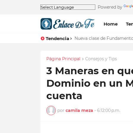
Powered by
Home
Te
Tendencia
Nueva clase de Fundamentos 
Página Principal
Consejos y Tips
3 Maneras en que
Dominio en un M
cuenta
por
camila meza
-
6:12:00 p.m.