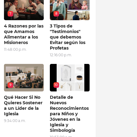
7
8
4 Razones por las
3 Tipos de
que Amamos
"Testimonios"
Alimentar a los
que debemos
Misioneros
Evitar según los
Profetas
11:48:00 p.m.
12:16:00 p.m.
9
10
Qué Hacer Si No
Detalle de
Quieres Sostener
Nuevos
a un Líder de la
Reconocimientos
Iglesia
para Niños y
Jóvenes en la
9:34:00 a.m.
Iglesia y
Simbología