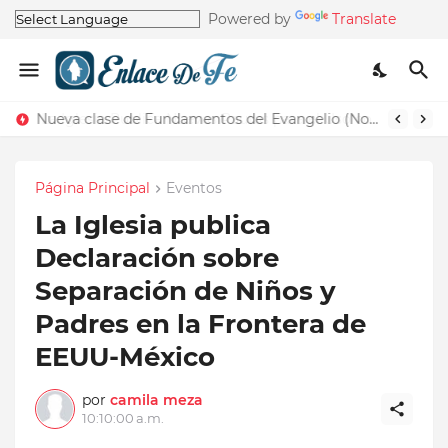
Powered by
Translate
La Iglesia Publica Nuevas Pautas para el Uso correcto del Nombre de la Iglesia
Nueva clase de Fundamentos del Evangelio (Nos recuerda la de Principios del Evangelio)
Página Principal
Eventos
La Iglesia publica
Declaración sobre
Separación de Niños y
Padres en la Frontera de
EEUU-México
por
camila meza
10:10:00 a.m.