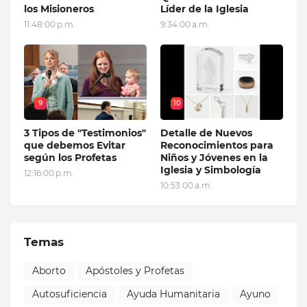
los Misioneros
Líder de la Iglesia
11:48:00 p.m.
9:34:00 a.m.
9
10
3 Tipos de "Testimonios"
Detalle de Nuevos
que debemos Evitar
Reconocimientos para
según los Profetas
Niños y Jóvenes en la
Iglesia y Simbología
12:16:00 p.m.
10:53:00 a.m.
Temas
Aborto
Apóstoles y Profetas
Autosuficiencia
Ayuda Humanitaria
Ayuno