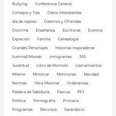
Bullying
Conferencia General
Consejos y Tips
Datos Interesantes
día de reposo
Diezmos y Ofrendas
Doctrina
Enseñanza
Escrituras
Eventos
Expiación
Familia
Genealogía
Grandes Personajes
Historias Inspiradoras
IluminaElMundo
inmigrantes
JAS
Juventud
Libro de Mormón
Llamamientos
Milenio
Ministrar
Mormones
Navidad
Normas
Obra Misional
Ordenanzas
Palabra de Sabiduría
Pascua
PFJ
Política
Pornografía
Primaria
Programas
Recursos
Sacerdocio