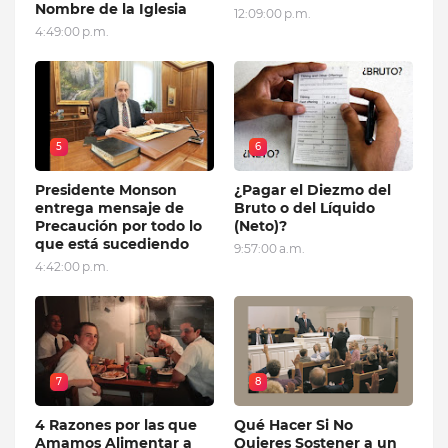
Nombre de la Iglesia
12:09:00 p.m.
4:49:00 p.m.
5
6
Presidente Monson
¿Pagar el Diezmo del
entrega mensaje de
Bruto o del Líquido
Precaución por todo lo
(Neto)?
que está sucediendo
9:57:00 a.m.
4:42:00 p.m.
7
8
4 Razones por las que
Qué Hacer Si No
Amamos Alimentar a
Quieres Sostener a un