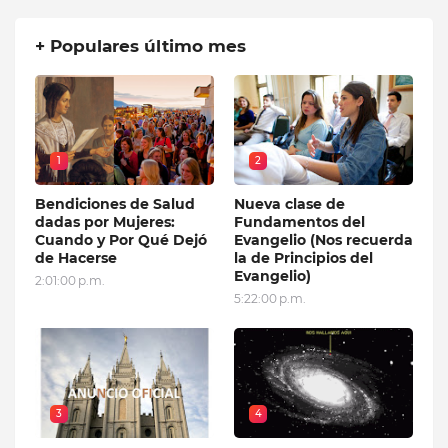
+ Populares último mes
1
2
Bendiciones de Salud
Nueva clase de
dadas por Mujeres:
Fundamentos del
Cuando y Por Qué Dejó
Evangelio (Nos recuerda
de Hacerse
la de Principios del
Evangelio)
2:01:00 p.m.
5:22:00 p.m.
3
4