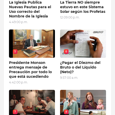
La Iglesia Publica
La Tierra NO siempre
Nuevas Pautas para el
estuvo en este Sistema
Uso correcto del
Solar según los Profetas
Nombre de la Iglesia
12:09:00 p.m.
4:49:00 p.m.
5
6
Presidente Monson
¿Pagar el Diezmo del
entrega mensaje de
Bruto o del Líquido
Precaución por todo lo
(Neto)?
que está sucediendo
9:57:00 a.m.
4:42:00 p.m.
7
8