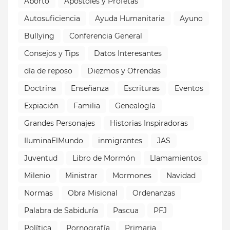
Aborto
Apóstoles y Profetas
Autosuficiencia
Ayuda Humanitaria
Ayuno
Bullying
Conferencia General
Consejos y Tips
Datos Interesantes
día de reposo
Diezmos y Ofrendas
Doctrina
Enseñanza
Escrituras
Eventos
Expiación
Familia
Genealogía
Grandes Personajes
Historias Inspiradoras
IluminaElMundo
inmigrantes
JAS
Juventud
Libro de Mormón
Llamamientos
Milenio
Ministrar
Mormones
Navidad
Normas
Obra Misional
Ordenanzas
Palabra de Sabiduría
Pascua
PFJ
Política
Pornografía
Primaria