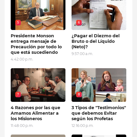
5
6
Presidente Monson
¿Pagar el Diezmo del
entrega mensaje de
Bruto o del Líquido
Precaución por todo lo
(Neto)?
que está sucediendo
9:57:00 a.m.
4:42:00 p.m.
7
8
4 Razones por las que
3 Tipos de "Testimonios"
Amamos Alimentar a
que debemos Evitar
los Misioneros
según los Profetas
11:48:00 p.m.
12:16:00 p.m.