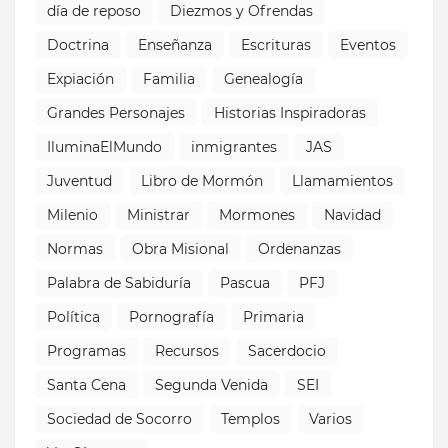
día de reposo
Diezmos y Ofrendas
Doctrina
Enseñanza
Escrituras
Eventos
Expiación
Familia
Genealogía
Grandes Personajes
Historias Inspiradoras
IluminaElMundo
inmigrantes
JAS
Juventud
Libro de Mormón
Llamamientos
Milenio
Ministrar
Mormones
Navidad
Normas
Obra Misional
Ordenanzas
Palabra de Sabiduría
Pascua
PFJ
Política
Pornografía
Primaria
Programas
Recursos
Sacerdocio
Santa Cena
Segunda Venida
SEI
Sociedad de Socorro
Templos
Varios