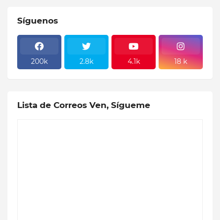
Síguenos
200k
2.8k
4.1k
18 k
Lista de Correos Ven, Sígueme