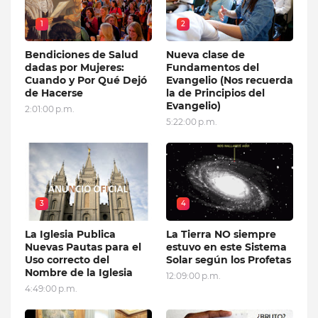
1
2
Bendiciones de Salud
Nueva clase de
dadas por Mujeres:
Fundamentos del
Cuando y Por Qué Dejó
Evangelio (Nos recuerda
de Hacerse
la de Principios del
Evangelio)
2:01:00 p.m.
5:22:00 p.m.
3
4
La Iglesia Publica
La Tierra NO siempre
Nuevas Pautas para el
estuvo en este Sistema
Uso correcto del
Solar según los Profetas
Nombre de la Iglesia
12:09:00 p.m.
4:49:00 p.m.