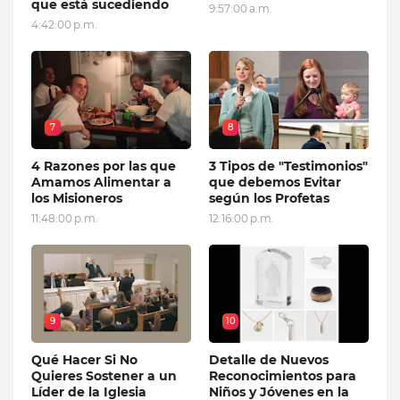
que está sucediendo
9:57:00 a.m.
4:42:00 p.m.
7
8
4 Razones por las que
3 Tipos de "Testimonios"
Amamos Alimentar a
que debemos Evitar
los Misioneros
según los Profetas
11:48:00 p.m.
12:16:00 p.m.
9
10
Qué Hacer Si No
Detalle de Nuevos
Quieres Sostener a un
Reconocimientos para
Líder de la Iglesia
Niños y Jóvenes en la