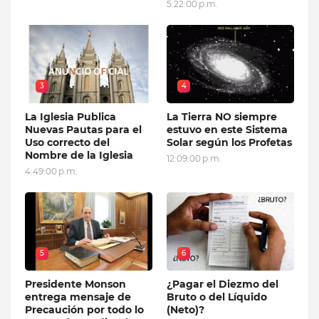
5:22:00 p.m.
3
4
La Iglesia Publica
La Tierra NO siempre
Nuevas Pautas para el
estuvo en este Sistema
Uso correcto del
Solar según los Profetas
Nombre de la Iglesia
12:09:00 p.m.
4:49:00 p.m.
5
6
Presidente Monson
¿Pagar el Diezmo del
entrega mensaje de
Bruto o del Líquido
Precaución por todo lo
(Neto)?