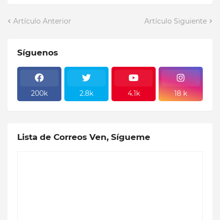
Artículo Anterior
Artículo Siguiente
Síguenos
200k
2.8k
4.1k
18 k
Lista de Correos Ven, Sígueme