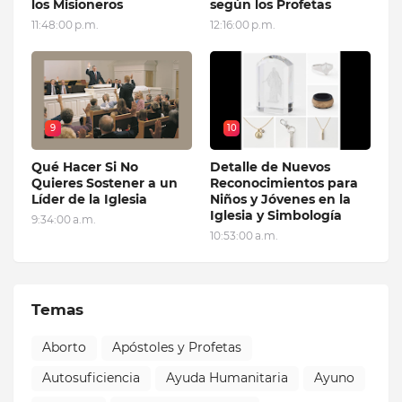
los Misioneros
según los Profetas
11:48:00 p.m.
12:16:00 p.m.
9
10
Qué Hacer Si No
Detalle de Nuevos
Quieres Sostener a un
Reconocimientos para
Líder de la Iglesia
Niños y Jóvenes en la
Iglesia y Simbología
9:34:00 a.m.
10:53:00 a.m.
Temas
Aborto
Apóstoles y Profetas
Autosuficiencia
Ayuda Humanitaria
Ayuno