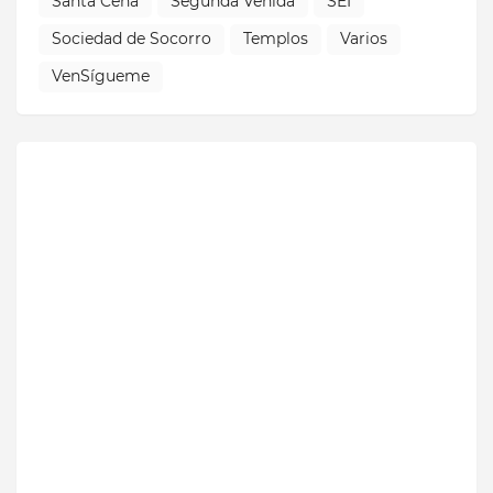
Santa Cena
Segunda Venida
SEI
Sociedad de Socorro
Templos
Varios
VenSígueme