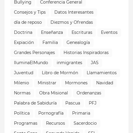
Bullying
Conferencia General
Consejos y Tips
Datos Interesantes
día de reposo
Diezmos y Ofrendas
Doctrina
Enseñanza
Escrituras
Eventos
Expiación
Familia
Genealogía
Grandes Personajes
Historias Inspiradoras
IluminaElMundo
inmigrantes
JAS
Juventud
Libro de Mormón
Llamamientos
Milenio
Ministrar
Mormones
Navidad
Normas
Obra Misional
Ordenanzas
Palabra de Sabiduría
Pascua
PFJ
Política
Pornografía
Primaria
Programas
Recursos
Sacerdocio