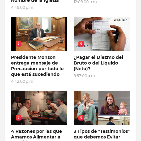
Nombre de la Iglesia
12:09:00 p.m.
4:49:00 p.m.
5
6
Presidente Monson
¿Pagar el Diezmo del
entrega mensaje de
Bruto o del Líquido
Precaución por todo lo
(Neto)?
que está sucediendo
9:57:00 a.m.
4:42:00 p.m.
7
8
4 Razones por las que
3 Tipos de "Testimonios"
Amamos Alimentar a
que debemos Evitar