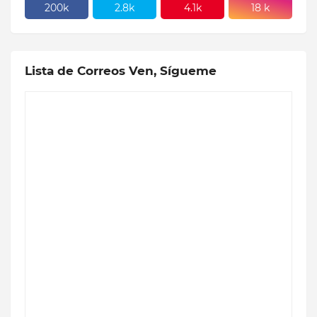
200k
2.8k
4.1k
18 k
Lista de Correos Ven, Sígueme