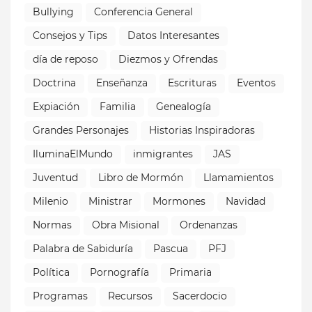
Bullying
Conferencia General
Consejos y Tips
Datos Interesantes
día de reposo
Diezmos y Ofrendas
Doctrina
Enseñanza
Escrituras
Eventos
Expiación
Familia
Genealogía
Grandes Personajes
Historias Inspiradoras
IluminaElMundo
inmigrantes
JAS
Juventud
Libro de Mormón
Llamamientos
Milenio
Ministrar
Mormones
Navidad
Normas
Obra Misional
Ordenanzas
Palabra de Sabiduría
Pascua
PFJ
Política
Pornografía
Primaria
Programas
Recursos
Sacerdocio