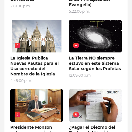
Evangelio)
2:01:00 p.m.
5:22:00 p.m.
3
4
La Iglesia Publica
La Tierra NO siempre
Nuevas Pautas para el
estuvo en este Sistema
Uso correcto del
Solar según los Profetas
Nombre de la Iglesia
12:09:00 p.m.
4:49:00 p.m.
5
6
Presidente Monson
¿Pagar el Diezmo del