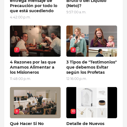
entrega mensaje de
Bruto o del Líquido
Precaución por todo lo
(Neto)?
que está sucediendo
9:57:00 a.m.
4:42:00 p.m.
7
8
4 Razones por las que
3 Tipos de "Testimonios"
Amamos Alimentar a
que debemos Evitar
los Misioneros
según los Profetas
11:48:00 p.m.
12:16:00 p.m.
9
10
Qué Hacer Si No
Detalle de Nuevos