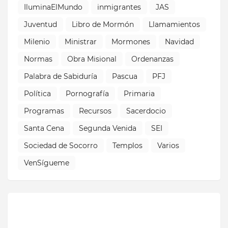
IluminaElMundo
inmigrantes
JAS
Juventud
Libro de Mormón
Llamamientos
Milenio
Ministrar
Mormones
Navidad
Normas
Obra Misional
Ordenanzas
Palabra de Sabiduría
Pascua
PFJ
Política
Pornografía
Primaria
Programas
Recursos
Sacerdocio
Santa Cena
Segunda Venida
SEI
Sociedad de Socorro
Templos
Varios
VenSígueme