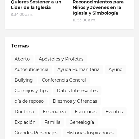
Quieres Sostener a un
Reconocimientos para
Líder de la Iglesia
Niños y Jóvenes en la
Iglesia y Simbología
9:34:00 a.m.
10:53:00 a.m.
Temas
Aborto
Apóstoles y Profetas
Autosuficiencia
Ayuda Humanitaria
Ayuno
Bullying
Conferencia General
Consejos y Tips
Datos Interesantes
día de reposo
Diezmos y Ofrendas
Doctrina
Enseñanza
Escrituras
Eventos
Expiación
Familia
Genealogía
Grandes Personajes
Historias Inspiradoras