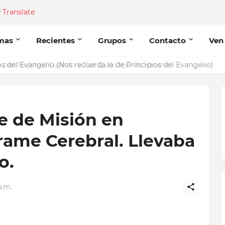
Translate
mas
Recientes
Grupos
Contacto
Ven
del Evangelio (Nos recuerda la de Principios del Evangelio)
e de Misión en
rrame Cerebral. Llevaba
o.
p.m.