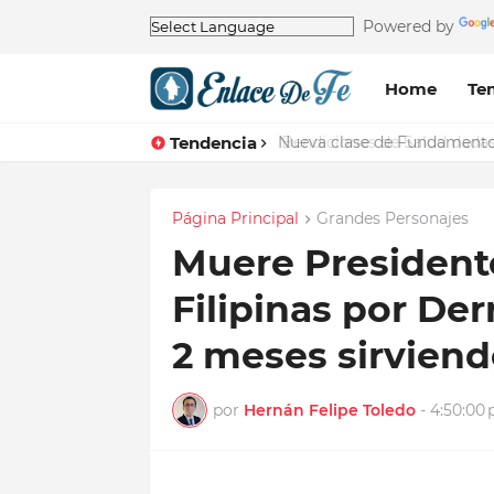
Powered by
Home
Te
Tendencia
Nueva clase de Fundamentos 
Página Principal
Grandes Personajes
Muere President
Filipinas por De
2 meses sirviend
por
Hernán Felipe Toledo
-
4:50:00 