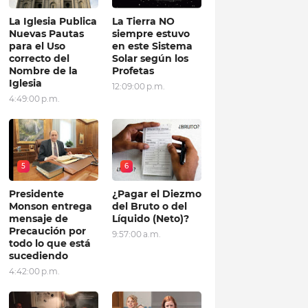
La Iglesia Publica
La Tierra NO
Nuevas Pautas
siempre estuvo
para el Uso
en este Sistema
correcto del
Solar según los
Nombre de la
Profetas
Iglesia
12:09:00 p.m.
4:49:00 p.m.
5
6
Presidente
¿Pagar el Diezmo
Monson entrega
del Bruto o del
mensaje de
Líquido (Neto)?
Precaución por
9:57:00 a.m.
todo lo que está
sucediendo
4:42:00 p.m.