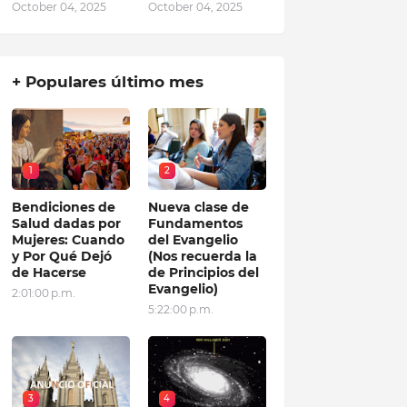
October 04, 2025
October 04, 2025
+ Populares último mes
1
2
Bendiciones de
Nueva clase de
Salud dadas por
Fundamentos
Mujeres: Cuando
del Evangelio
y Por Qué Dejó
(Nos recuerda la
de Hacerse
de Principios del
Evangelio)
2:01:00 p.m.
5:22:00 p.m.
3
4