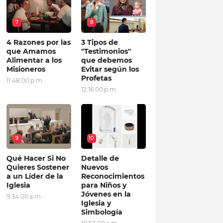
7
8
4 Razones por las
3 Tipos de
que Amamos
"Testimonios"
Alimentar a los
que debemos
Misioneros
Evitar según los
Profetas
11:48:00 p.m.
12:16:00 p.m.
9
10
Qué Hacer Si No
Detalle de
Quieres Sostener
Nuevos
a un Líder de la
Reconocimientos
Iglesia
para Niños y
Jóvenes en la
9:34:00 a.m.
Iglesia y
Simbología