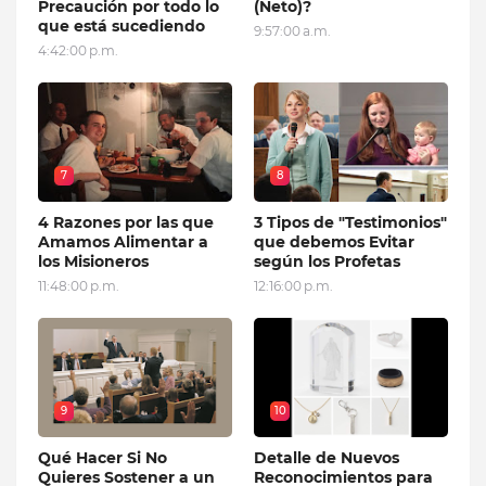
Precaución por todo lo
(Neto)?
que está sucediendo
9:57:00 a.m.
4:42:00 p.m.
7
8
4 Razones por las que
3 Tipos de "Testimonios"
Amamos Alimentar a
que debemos Evitar
los Misioneros
según los Profetas
11:48:00 p.m.
12:16:00 p.m.
9
10
Qué Hacer Si No
Detalle de Nuevos
Quieres Sostener a un
Reconocimientos para