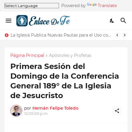
Powered by
Translate
La Tierra NO siempre estuvo en este Sistema Solar según los Profetas
La Iglesia Publica Nuevas Pautas para el Uso correcto del Nombre de la Iglesia
Página Principal
Apóstoles y Profetas
Primera Sesión del
Domingo de la Conferencia
General 189° de La Iglesia
de Jesucristo
por
Hernán Felipe Toledo
12:05:00 p.m.