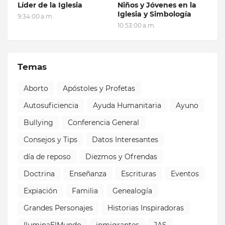
Líder de la Iglesia
Niños y Jóvenes en la
Iglesia y Simbología
9:34:00 a.m.
10:53:00 a.m.
Temas
Aborto
Apóstoles y Profetas
Autosuficiencia
Ayuda Humanitaria
Ayuno
Bullying
Conferencia General
Consejos y Tips
Datos Interesantes
día de reposo
Diezmos y Ofrendas
Doctrina
Enseñanza
Escrituras
Eventos
Expiación
Familia
Genealogía
Grandes Personajes
Historias Inspiradoras
IluminaElMundo
inmigrantes
JAS