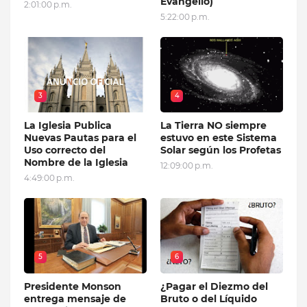
Evangelio)
2:01:00 p.m.
5:22:00 p.m.
3
4
La Iglesia Publica
La Tierra NO siempre
Nuevas Pautas para el
estuvo en este Sistema
Uso correcto del
Solar según los Profetas
Nombre de la Iglesia
12:09:00 p.m.
4:49:00 p.m.
5
6
Presidente Monson
¿Pagar el Diezmo del
entrega mensaje de
Bruto o del Líquido