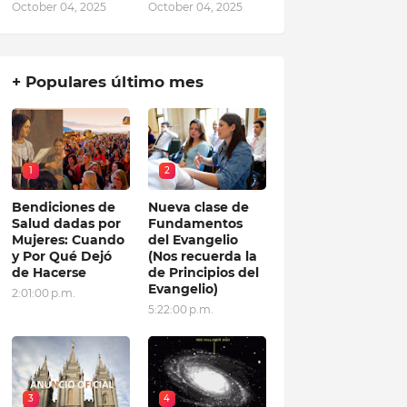
October 04, 2025
October 04, 2025
+ Populares último mes
1
2
Bendiciones de
Nueva clase de
Salud dadas por
Fundamentos
Mujeres: Cuando
del Evangelio
y Por Qué Dejó
(Nos recuerda la
de Hacerse
de Principios del
Evangelio)
2:01:00 p.m.
5:22:00 p.m.
3
4