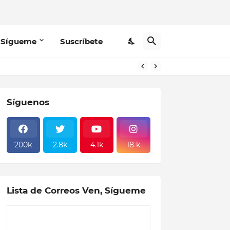
 Sígueme
Suscríbete
Síguenos
200k
2.8k
4.1k
18 k
Lista de Correos Ven, Sígueme