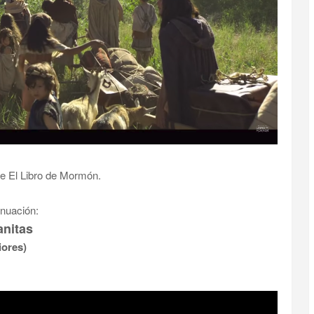
rie El Libro de Mormón.
inuación:
anitas
iores)