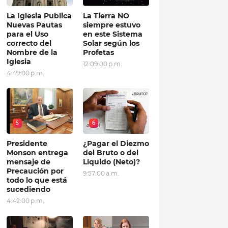
La Iglesia Publica
La Tierra NO
Nuevas Pautas
siempre estuvo
para el Uso
en este Sistema
correcto del
Solar según los
Nombre de la
Profetas
Iglesia
12:09:00 p.m.
4:49:00 p.m.
5
6
Presidente
¿Pagar el Diezmo
Monson entrega
del Bruto o del
mensaje de
Líquido (Neto)?
Precaución por
9:57:00 a.m.
todo lo que está
sucediendo
4:42:00 p.m.