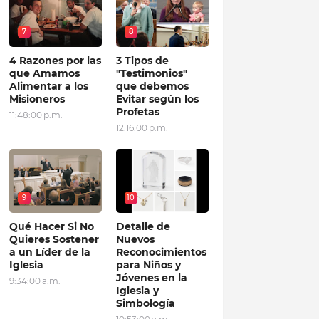
7
8
4 Razones por las
3 Tipos de
que Amamos
"Testimonios"
Alimentar a los
que debemos
Misioneros
Evitar según los
Profetas
11:48:00 p.m.
12:16:00 p.m.
9
10
Qué Hacer Si No
Detalle de
Quieres Sostener
Nuevos
a un Líder de la
Reconocimientos
Iglesia
para Niños y
Jóvenes en la
9:34:00 a.m.
Iglesia y
Simbología