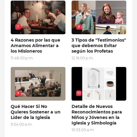
7
8
4 Razones por las que
3 Tipos de "Testimonios"
Amamos Alimentar a
que debemos Evitar
los Misioneros
según los Profetas
11:48:00 p.m.
12:16:00 p.m.
9
10
Qué Hacer Si No
Detalle de Nuevos
Quieres Sostener a un
Reconocimientos para
Líder de la Iglesia
Niños y Jóvenes en la
Iglesia y Simbología
9:34:00 a.m.
10:53:00 a.m.