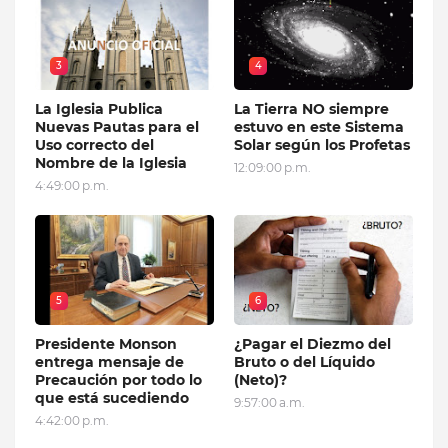
3
4
La Iglesia Publica
La Tierra NO siempre
Nuevas Pautas para el
estuvo en este Sistema
Uso correcto del
Solar según los Profetas
Nombre de la Iglesia
12:09:00 p.m.
4:49:00 p.m.
5
6
Presidente Monson
¿Pagar el Diezmo del
entrega mensaje de
Bruto o del Líquido
Precaución por todo lo
(Neto)?
que está sucediendo
9:57:00 a.m.
4:42:00 p.m.