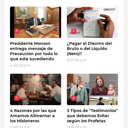
5
6
Presidente Monson
¿Pagar el Diezmo del
entrega mensaje de
Bruto o del Líquido
Precaución por todo lo
(Neto)?
que está sucediendo
9:57:00 a.m.
4:42:00 p.m.
7
8
4 Razones por las que
3 Tipos de "Testimonios"
Amamos Alimentar a
que debemos Evitar
los Misioneros
según los Profetas
11:48:00 p.m.
12:16:00 p.m.