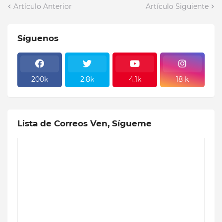
Artículo Anterior
Artículo Siguiente
Síguenos
200k
2.8k
4.1k
18 k
Lista de Correos Ven, Sígueme