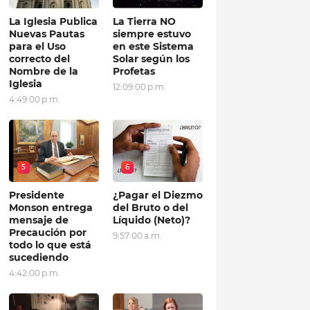
La Iglesia Publica
La Tierra NO
Nuevas Pautas
siempre estuvo
para el Uso
en este Sistema
correcto del
Solar según los
Nombre de la
Profetas
Iglesia
12:09:00 p.m.
4:49:00 p.m.
5
6
Presidente
¿Pagar el Diezmo
Monson entrega
del Bruto o del
mensaje de
Líquido (Neto)?
Precaución por
9:57:00 a.m.
todo lo que está
sucediendo
4:42:00 p.m.