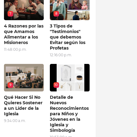
7
8
4 Razones por las
3 Tipos de
que Amamos
"Testimonios"
Alimentar a los
que debemos
Misioneros
Evitar según los
Profetas
11:48:00 p.m.
12:16:00 p.m.
9
10
Qué Hacer Si No
Detalle de
Quieres Sostener
Nuevos
a un Líder de la
Reconocimientos
Iglesia
para Niños y
Jóvenes en la
9:34:00 a.m.
Iglesia y
Simbología