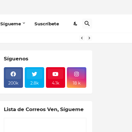
 Sígueme
Suscríbete
Síguenos
200k
2.8k
4.1k
18 k
Lista de Correos Ven, Sígueme