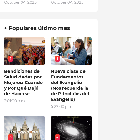
October 04, 2025
October 04, 2025
+ Populares último mes
1
2
Bendiciones de
Nueva clase de
Salud dadas por
Fundamentos
Mujeres: Cuando
del Evangelio
y Por Qué Dejó
(Nos recuerda la
de Hacerse
de Principios del
Evangelio)
2:01:00 p.m.
5:22:00 p.m.
3
4