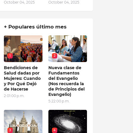
October 04, 2025
October 04, 2025
+ Populares último mes
1
2
Bendiciones de
Nueva clase de
Salud dadas por
Fundamentos
Mujeres: Cuando
del Evangelio
y Por Qué Dejó
(Nos recuerda la
de Hacerse
de Principios del
Evangelio)
2:01:00 p.m.
5:22:00 p.m.
3
4