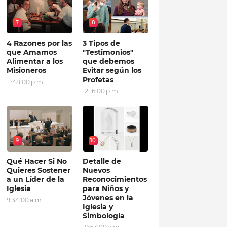
7
8
4 Razones por las
3 Tipos de
que Amamos
"Testimonios"
Alimentar a los
que debemos
Misioneros
Evitar según los
Profetas
11:48:00 p.m.
12:16:00 p.m.
9
10
Qué Hacer Si No
Detalle de
Quieres Sostener
Nuevos
a un Líder de la
Reconocimientos
Iglesia
para Niños y
Jóvenes en la
9:34:00 a.m.
Iglesia y
Simbología