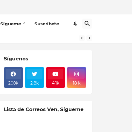
 Sígueme
Suscríbete
Síguenos
200k
2.8k
4.1k
18 k
Lista de Correos Ven, Sígueme