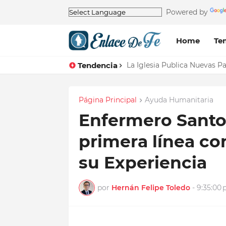
Powered by
Home
Te
Tendencia
La Tierra NO siempre estuvo
Página Principal
Ayuda Humanitaria
Enfermero Santo 
primera línea co
su Experiencia
por
Hernán Felipe Toledo
-
9:35:00 