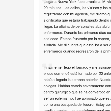
Llegar a Nueva York fue surrealista. Mi 
20 minutos. Las calles, las vitrinas y lo
registrarme con mi agencia, me dijeron q
significaba que estaría trabajando dentro
llegar. La oficina de personal estaba abru
enfermeros. Durante los primeros días ca
ansiedad. Estaba frustrado por la espera,
aliviada. Me di cuenta que esto iba a ser 
enfermeros cuando regresaron de la prime
Finalmente, llegó el llamado y me asignar
el que comencé está formado por 20 enf
habían llegado la semana anterior. Nuestr
colegas. Habían estado severamente cort
centro quirúrgico que se ha convertido e
ser un eufemismo. Fue apropiado que estu
como una búsqueda del tesoro. Estoy co
medicamentos. Las condiciones aquí me h