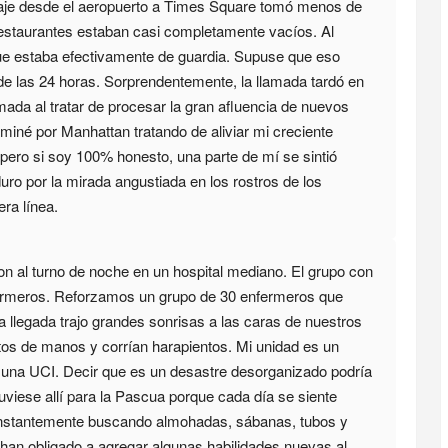
viaje desde el aeropuerto a Times Square tomó menos de
s restaurantes estaban casi completamente vacíos. Al
ue estaba efectivamente de guardia. Supuse que eso
 de las 24 horas. Sorprendentemente, la llamada tardó en
mada al tratar de procesar la gran afluencia de nuevos
miné por Manhattan tratando de aliviar mi creciente
 pero si soy 100% honesto, una parte de mí se sintió
duro por la mirada angustiada en los rostros de los
ra línea.
on al turno de noche en un hospital mediano. El grupo con
ermeros. Reforzamos un grupo de 30 enfermeros que
a llegada trajo grandes sonrisas a las caras de nuestros
os de manos y corrían harapientos. Mi unidad es un
n una UCI. Decir que es un desastre desorganizado podría
viese allí para la Pascua porque cada día se siente
nstantemente buscando almohadas, sábanas, tubos y
an obligado a agregar algunas habilidades nuevas al