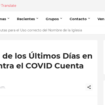
Translate
mas
Recientes
Grupos
Contacto
Ven
 en este Sistema Solar según los Profetas
de los Últimos Días en
ntra el COVID Cuenta
p.m.