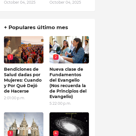
October 04, 2025
October 04, 2025
+ Populares último mes
1
2
Bendiciones de
Nueva clase de
Salud dadas por
Fundamentos
Mujeres: Cuando
del Evangelio
y Por Qué Dejó
(Nos recuerda la
de Hacerse
de Principios del
Evangelio)
2:01:00 p.m.
5:22:00 p.m.
3
4