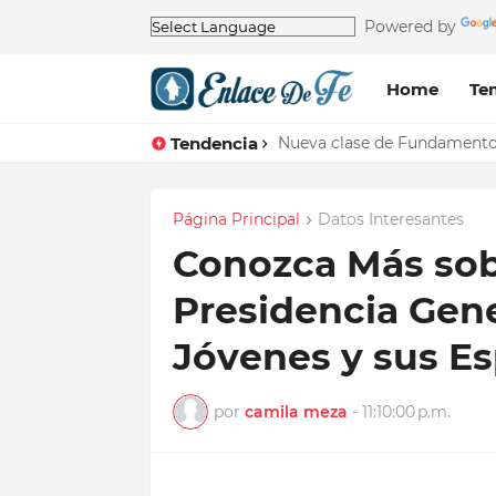
Powered by
Home
Te
Tendencia
Nueva clase de Fundamentos 
Página Principal
Datos Interesantes
Conozca Más sob
Presidencia Gen
Jóvenes y sus E
por
camila meza
-
11:10:00 p.m.