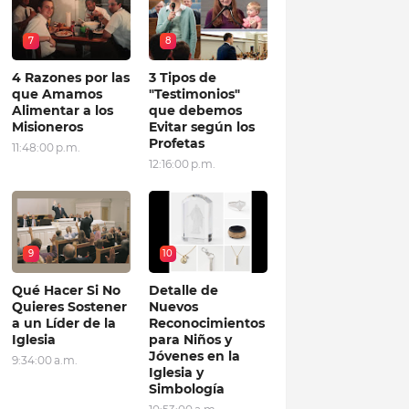
7
8
4 Razones por las
3 Tipos de
que Amamos
"Testimonios"
Alimentar a los
que debemos
Misioneros
Evitar según los
Profetas
11:48:00 p.m.
12:16:00 p.m.
9
10
Qué Hacer Si No
Detalle de
Quieres Sostener
Nuevos
a un Líder de la
Reconocimientos
Iglesia
para Niños y
Jóvenes en la
9:34:00 a.m.
Iglesia y
Simbología