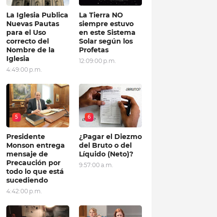
La Iglesia Publica
La Tierra NO
Nuevas Pautas
siempre estuvo
para el Uso
en este Sistema
correcto del
Solar según los
Nombre de la
Profetas
Iglesia
12:09:00 p.m.
4:49:00 p.m.
5
6
Presidente
¿Pagar el Diezmo
Monson entrega
del Bruto o del
mensaje de
Líquido (Neto)?
Precaución por
9:57:00 a.m.
todo lo que está
sucediendo
4:42:00 p.m.