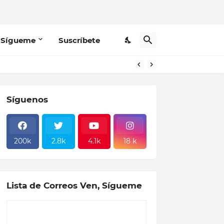
 Sígueme
Suscríbete
Síguenos
200k
2.8k
4.1k
18 k
Lista de Correos Ven, Sígueme