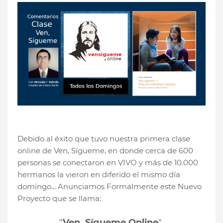
Debido al éxito que tuvo nuestra primera clase
online de Ven, Sígueme, en donde cerca de 600
personas se conectaron en VIVO y más de 10.000
hermanos la vieron en diferido el mismo día
domingo... Anunciamos Formalmente este Nuevo
Proyecto que se llama:
"
Ven, Sígueme Online
"