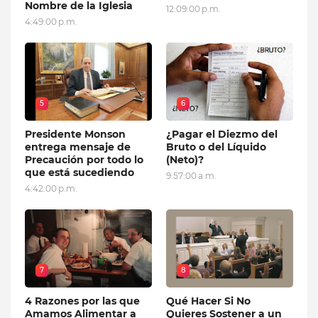
Nombre de la Iglesia
12:09:00 p.m.
4:49:00 p.m.
5
6
Presidente Monson
¿Pagar el Diezmo del
entrega mensaje de
Bruto o del Líquido
Precaución por todo lo
(Neto)?
que está sucediendo
9:57:00 a.m.
4:42:00 p.m.
7
8
4 Razones por las que
Qué Hacer Si No
Amamos Alimentar a
Quieres Sostener a un