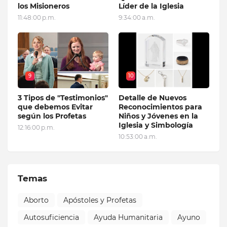
los Misioneros
Líder de la Iglesia
11:48:00 p.m.
9:34:00 a.m.
9
10
3 Tipos de "Testimonios"
Detalle de Nuevos
que debemos Evitar
Reconocimientos para
según los Profetas
Niños y Jóvenes en la
Iglesia y Simbología
12:16:00 p.m.
10:53:00 a.m.
Temas
Aborto
Apóstoles y Profetas
Autosuficiencia
Ayuda Humanitaria
Ayuno