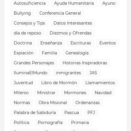
Autosuficiencia
Ayuda Humanitaria
Ayuno
Bullying
Conferencia General
Consejos y Tips
Datos Interesantes
día de reposo
Diezmos y Ofrendas
Doctrina
Enseñanza
Escrituras
Eventos
Expiación
Familia
Genealogía
Grandes Personajes
Historias Inspiradoras
IluminaElMundo
inmigrantes
JAS
Juventud
Libro de Mormón
Llamamientos
Milenio
Ministrar
Mormones
Navidad
Normas
Obra Misional
Ordenanzas
Palabra de Sabiduría
Pascua
PFJ
Política
Pornografía
Primaria