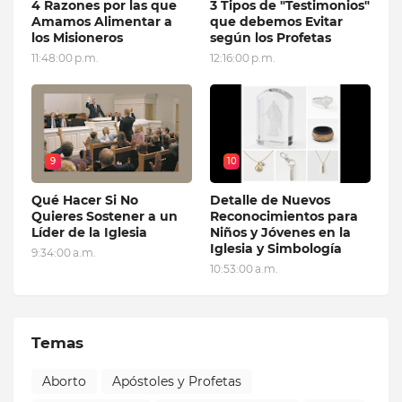
4 Razones por las que
3 Tipos de "Testimonios"
Amamos Alimentar a
que debemos Evitar
los Misioneros
según los Profetas
11:48:00 p.m.
12:16:00 p.m.
9
10
Qué Hacer Si No
Detalle de Nuevos
Quieres Sostener a un
Reconocimientos para
Líder de la Iglesia
Niños y Jóvenes en la
Iglesia y Simbología
9:34:00 a.m.
10:53:00 a.m.
Temas
Aborto
Apóstoles y Profetas