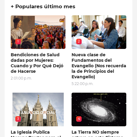
+ Populares último mes
1
2
Bendiciones de Salud
Nueva clase de
dadas por Mujeres:
Fundamentos del
Cuando y Por Qué Dejó
Evangelio (Nos recuerda
de Hacerse
la de Principios del
Evangelio)
2:01:00 p.m.
5:22:00 p.m.
3
4
La Iglesia Publica
La Tierra NO siempre