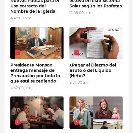
Nuevas Pautas para el
estuvo en este Sistema
Uso correcto del
Solar según los Profetas
Nombre de la Iglesia
12:09:00 p.m.
4:49:00 p.m.
5
6
Presidente Monson
¿Pagar el Diezmo del
entrega mensaje de
Bruto o del Líquido
Precaución por todo lo
(Neto)?
que está sucediendo
9:57:00 a.m.
4:42:00 p.m.
7
8