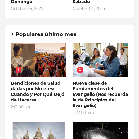
Domingo
Sábado
October 04, 2025
October 04, 2025
+ Populares último mes
1
2
Bendiciones de Salud
Nueva clase de
dadas por Mujeres:
Fundamentos del
Cuando y Por Qué Dejó
Evangelio (Nos recuerda
de Hacerse
la de Principios del
Evangelio)
2:01:00 p.m.
5:22:00 p.m.