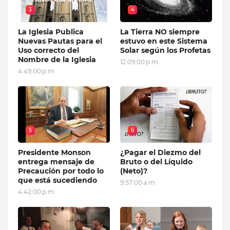
3
4
La Iglesia Publica
La Tierra NO siempre
Nuevas Pautas para el
estuvo en este Sistema
Uso correcto del
Solar según los Profetas
Nombre de la Iglesia
12:09:00 p.m.
4:49:00 p.m.
5
6
Presidente Monson
¿Pagar el Diezmo del
entrega mensaje de
Bruto o del Líquido
Precaución por todo lo
(Neto)?
que está sucediendo
9:57:00 a.m.
4:42:00 p.m.