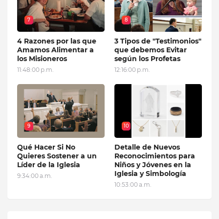
7
8
4 Razones por las que
3 Tipos de "Testimonios"
Amamos Alimentar a
que debemos Evitar
los Misioneros
según los Profetas
11:48:00 p.m.
12:16:00 p.m.
9
10
Qué Hacer Si No
Detalle de Nuevos
Quieres Sostener a un
Reconocimientos para
Líder de la Iglesia
Niños y Jóvenes en la
Iglesia y Simbología
9:34:00 a.m.
10:53:00 a.m.