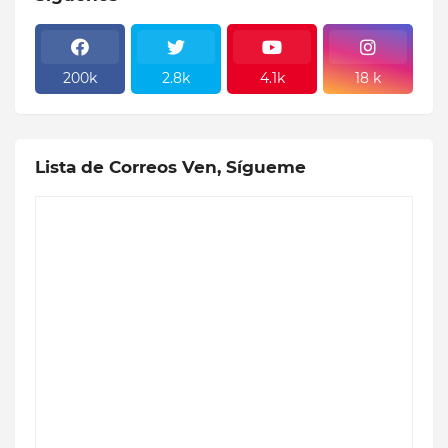
200k
2.8k
4.1k
18 k
Lista de Correos Ven, Sígueme