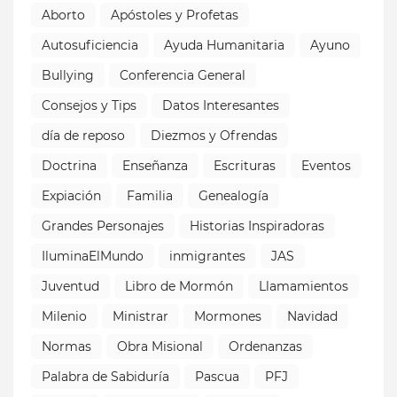
Aborto
Apóstoles y Profetas
Autosuficiencia
Ayuda Humanitaria
Ayuno
Bullying
Conferencia General
Consejos y Tips
Datos Interesantes
día de reposo
Diezmos y Ofrendas
Doctrina
Enseñanza
Escrituras
Eventos
Expiación
Familia
Genealogía
Grandes Personajes
Historias Inspiradoras
IluminaElMundo
inmigrantes
JAS
Juventud
Libro de Mormón
Llamamientos
Milenio
Ministrar
Mormones
Navidad
Normas
Obra Misional
Ordenanzas
Palabra de Sabiduría
Pascua
PFJ