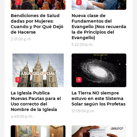
1
2
Bendiciones de Salud
Nueva clase de
dadas por Mujeres:
Fundamentos del
Cuando y Por Qué Dejó
Evangelio (Nos recuerda
de Hacerse
la de Principios del
Evangelio)
2:01:00 p.m.
5:22:00 p.m.
3
4
La Iglesia Publica
La Tierra NO siempre
Nuevas Pautas para el
estuvo en este Sistema
Uso correcto del
Solar según los Profetas
Nombre de la Iglesia
12:09:00 p.m.
4:49:00 p.m.