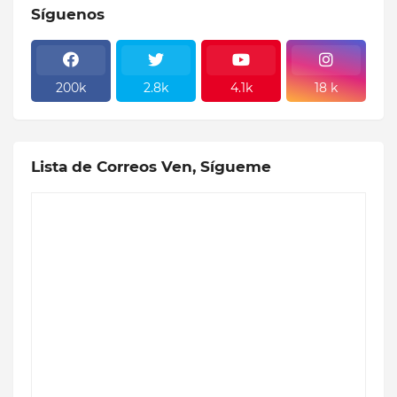
Síguenos
200k
2.8k
4.1k
18 k
Lista de Correos Ven, Sígueme