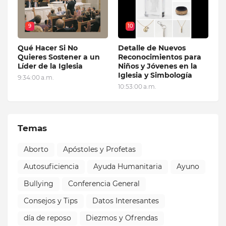
9
10
Qué Hacer Si No
Detalle de Nuevos
Quieres Sostener a un
Reconocimientos para
Líder de la Iglesia
Niños y Jóvenes en la
Iglesia y Simbología
9:34:00 a.m.
10:53:00 a.m.
Temas
Aborto
Apóstoles y Profetas
Autosuficiencia
Ayuda Humanitaria
Ayuno
Bullying
Conferencia General
Consejos y Tips
Datos Interesantes
día de reposo
Diezmos y Ofrendas