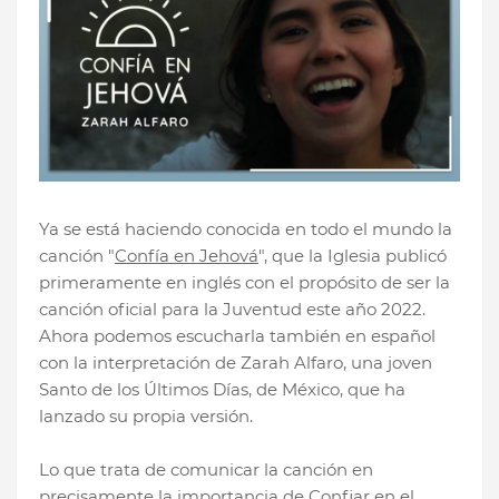
Ya se está haciendo conocida en todo el mundo la
canción "
Confía en Jehová
", que la Iglesia publicó
primeramente en inglés con el propósito de ser la
canción oficial para la Juventud este año 2022.
Ahora podemos escucharla también en español
con la interpretación de Zarah Alfaro, una joven
Santo de los Últimos Días, de México, que ha
lanzado su propia versión.
Lo que trata de comunicar la canción en
precisamente la importancia de Confiar en el