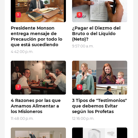
5
6
Presidente Monson
¿Pagar el Diezmo del
entrega mensaje de
Bruto o del Líquido
Precaución por todo lo
(Neto)?
que está sucediendo
9:57:00 a.m.
4:42:00 p.m.
7
8
4 Razones por las que
3 Tipos de "Testimonios"
Amamos Alimentar a
que debemos Evitar
los Misioneros
según los Profetas
11:48:00 p.m.
12:16:00 p.m.