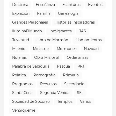
Doctrina
Enseñanza
Escrituras
Eventos
Expiación
Familia
Genealogía
Grandes Personajes
Historias Inspiradoras
IluminaElMundo
inmigrantes
JAS
Juventud
Libro de Mormón
Llamamientos
Milenio
Ministrar
Mormones
Navidad
Normas
Obra Misional
Ordenanzas
Palabra de Sabiduría
Pascua
PFJ
Política
Pornografía
Primaria
Programas
Recursos
Sacerdocio
Santa Cena
Segunda Venida
SEI
Sociedad de Socorro
Templos
Varios
VenSígueme