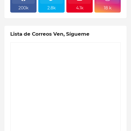
200k
2.8k
4.1k
18 k
Lista de Correos Ven, Sígueme