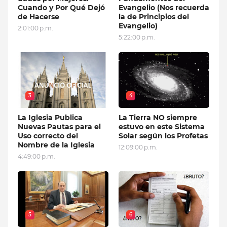
Cuando y Por Qué Dejó
Evangelio (Nos recuerda
de Hacerse
la de Principios del
Evangelio)
2:01:00 p.m.
5:22:00 p.m.
3
4
La Iglesia Publica
La Tierra NO siempre
Nuevas Pautas para el
estuvo en este Sistema
Uso correcto del
Solar según los Profetas
Nombre de la Iglesia
12:09:00 p.m.
4:49:00 p.m.
5
6