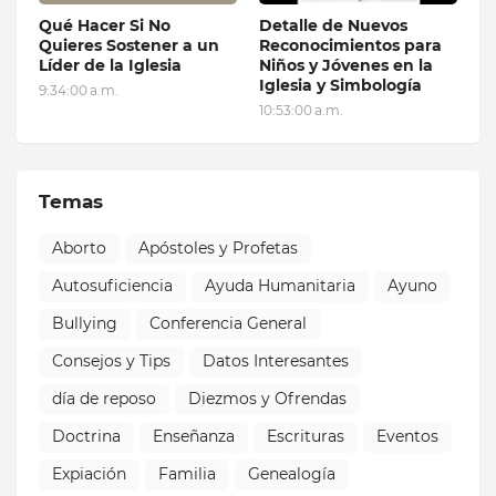
Qué Hacer Si No
Detalle de Nuevos
Quieres Sostener a un
Reconocimientos para
Líder de la Iglesia
Niños y Jóvenes en la
Iglesia y Simbología
9:34:00 a.m.
10:53:00 a.m.
Temas
Aborto
Apóstoles y Profetas
Autosuficiencia
Ayuda Humanitaria
Ayuno
Bullying
Conferencia General
Consejos y Tips
Datos Interesantes
día de reposo
Diezmos y Ofrendas
Doctrina
Enseñanza
Escrituras
Eventos
Expiación
Familia
Genealogía