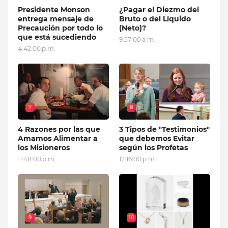
Presidente Monson
¿Pagar el Diezmo del
entrega mensaje de
Bruto o del Líquido
Precaución por todo lo
(Neto)?
que está sucediendo
9:57:00 a.m.
4:42:00 p.m.
7
8
4 Razones por las que
3 Tipos de "Testimonios"
Amamos Alimentar a
que debemos Evitar
los Misioneros
según los Profetas
11:48:00 p.m.
12:16:00 p.m.
9
10