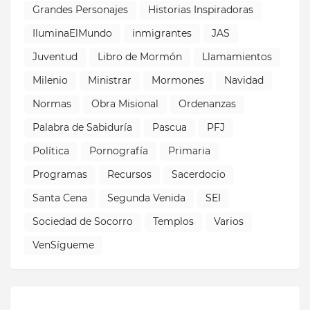
Grandes Personajes
Historias Inspiradoras
IluminaElMundo
inmigrantes
JAS
Juventud
Libro de Mormón
Llamamientos
Milenio
Ministrar
Mormones
Navidad
Normas
Obra Misional
Ordenanzas
Palabra de Sabiduría
Pascua
PFJ
Política
Pornografía
Primaria
Programas
Recursos
Sacerdocio
Santa Cena
Segunda Venida
SEI
Sociedad de Socorro
Templos
Varios
VenSígueme