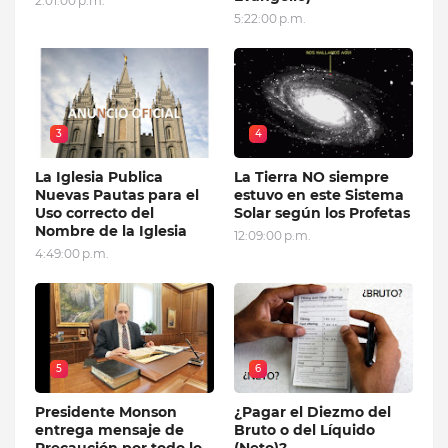
2:01:00 p.m.
5:22:00 p.m.
3
4
La Iglesia Publica
La Tierra NO siempre
Nuevas Pautas para el
estuvo en este Sistema
Uso correcto del
Solar según los Profetas
Nombre de la Iglesia
12:09:00 p.m.
4:49:00 p.m.
5
6
Presidente Monson
¿Pagar el Diezmo del
entrega mensaje de
Bruto o del Líquido
Precaución por todo lo
(Neto)?