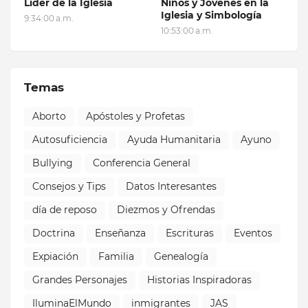
Líder de la Iglesia
Niños y Jóvenes en la
Iglesia y Simbología
9:34:00 a.m.
10:53:00 a.m.
Temas
Aborto
Apóstoles y Profetas
Autosuficiencia
Ayuda Humanitaria
Ayuno
Bullying
Conferencia General
Consejos y Tips
Datos Interesantes
día de reposo
Diezmos y Ofrendas
Doctrina
Enseñanza
Escrituras
Eventos
Expiación
Familia
Genealogía
Grandes Personajes
Historias Inspiradoras
IluminaElMundo
inmigrantes
JAS