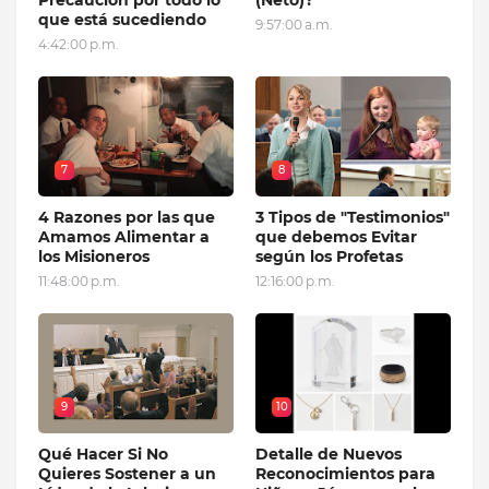
que está sucediendo
9:57:00 a.m.
4:42:00 p.m.
7
8
4 Razones por las que
3 Tipos de "Testimonios"
Amamos Alimentar a
que debemos Evitar
los Misioneros
según los Profetas
11:48:00 p.m.
12:16:00 p.m.
9
10
Qué Hacer Si No
Detalle de Nuevos
Quieres Sostener a un
Reconocimientos para