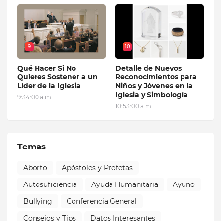
9
10
Qué Hacer Si No
Detalle de Nuevos
Quieres Sostener a un
Reconocimientos para
Líder de la Iglesia
Niños y Jóvenes en la
Iglesia y Simbología
9:34:00 a.m.
10:53:00 a.m.
Temas
Aborto
Apóstoles y Profetas
Autosuficiencia
Ayuda Humanitaria
Ayuno
Bullying
Conferencia General
Consejos y Tips
Datos Interesantes