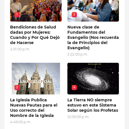
1
2
Bendiciones de Salud
Nueva clase de
dadas por Mujeres:
Fundamentos del
Cuando y Por Qué Dejó
Evangelio (Nos recuerda
de Hacerse
la de Principios del
Evangelio)
2:01:00 p.m.
5:22:00 p.m.
3
4
La Iglesia Publica
La Tierra NO siempre
Nuevas Pautas para el
estuvo en este Sistema
Uso correcto del
Solar según los Profetas
Nombre de la Iglesia
12:09:00 p.m.
4:49:00 p.m.