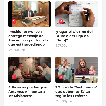
5
6
Presidente Monson
¿Pagar el Diezmo del
entrega mensaje de
Bruto o del Líquido
Precaución por todo lo
(Neto)?
que está sucediendo
9:57:00 a.m.
4:42:00 p.m.
7
8
4 Razones por las que
3 Tipos de "Testimonios"
Amamos Alimentar a
que debemos Evitar
los Misioneros
según los Profetas
11:48:00 p.m.
12:16:00 p.m.