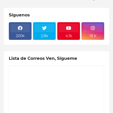
Síguenos
200k
2.8k
4.1k
18 k
Lista de Correos Ven, Sígueme