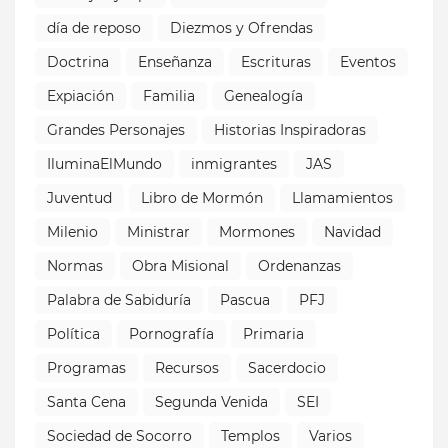
día de reposo
Diezmos y Ofrendas
Doctrina
Enseñanza
Escrituras
Eventos
Expiación
Familia
Genealogía
Grandes Personajes
Historias Inspiradoras
IluminaElMundo
inmigrantes
JAS
Juventud
Libro de Mormón
Llamamientos
Milenio
Ministrar
Mormones
Navidad
Normas
Obra Misional
Ordenanzas
Palabra de Sabiduría
Pascua
PFJ
Política
Pornografía
Primaria
Programas
Recursos
Sacerdocio
Santa Cena
Segunda Venida
SEI
Sociedad de Socorro
Templos
Varios