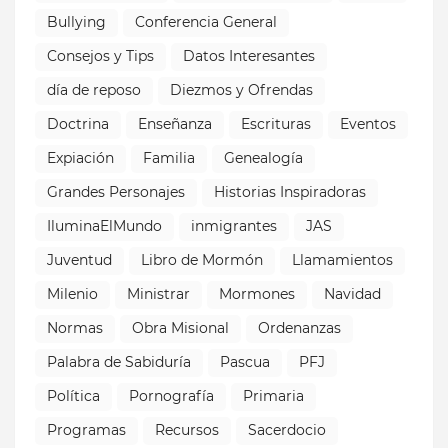
Bullying
Conferencia General
Consejos y Tips
Datos Interesantes
día de reposo
Diezmos y Ofrendas
Doctrina
Enseñanza
Escrituras
Eventos
Expiación
Familia
Genealogía
Grandes Personajes
Historias Inspiradoras
IluminaElMundo
inmigrantes
JAS
Juventud
Libro de Mormón
Llamamientos
Milenio
Ministrar
Mormones
Navidad
Normas
Obra Misional
Ordenanzas
Palabra de Sabiduría
Pascua
PFJ
Política
Pornografía
Primaria
Programas
Recursos
Sacerdocio