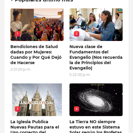
1
2
Bendiciones de Salud
Nueva clase de
dadas por Mujeres:
Fundamentos del
Cuando y Por Qué Dejó
Evangelio (Nos recuerda
de Hacerse
la de Principios del
Evangelio)
2:01:00 p.m.
5:22:00 p.m.
3
4
La Iglesia Publica
La Tierra NO siempre
Nuevas Pautas para el
estuvo en este Sistema
Uso correcto del
Solar según los Profetas