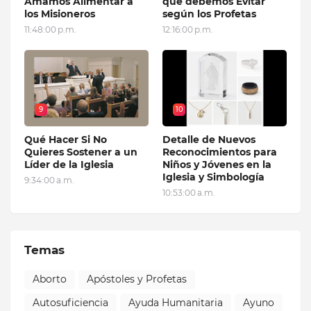
Amamos Alimentar a
que debemos Evitar
los Misioneros
según los Profetas
11:48:00 p.m.
12:16:00 p.m.
9
10
Qué Hacer Si No
Detalle de Nuevos
Quieres Sostener a un
Reconocimientos para
Líder de la Iglesia
Niños y Jóvenes en la
Iglesia y Simbología
9:34:00 a.m.
10:53:00 a.m.
Temas
Aborto
Apóstoles y Profetas
Autosuficiencia
Ayuda Humanitaria
Ayuno