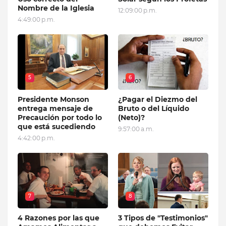
Nombre de la Iglesia
12:09:00 p.m.
4:49:00 p.m.
5
6
Presidente Monson
¿Pagar el Diezmo del
entrega mensaje de
Bruto o del Líquido
Precaución por todo lo
(Neto)?
que está sucediendo
9:57:00 a.m.
4:42:00 p.m.
7
8
4 Razones por las que
3 Tipos de "Testimonios"