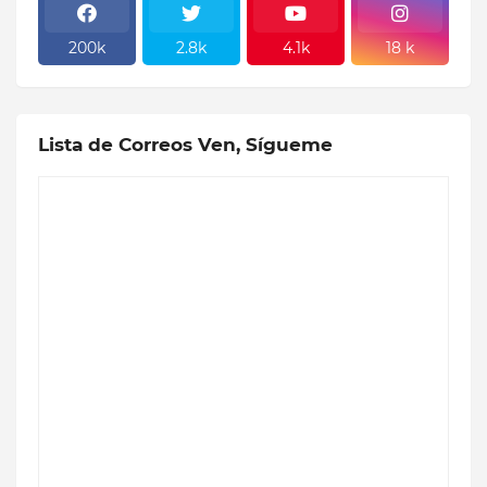
200k
2.8k
4.1k
18 k
Lista de Correos Ven, Sígueme