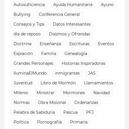
Autosuficiencia
Ayuda Humanitaria
Ayuno
Bullying
Conferencia General
Consejos y Tips
Datos Interesantes
día de reposo
Diezmos y Ofrendas
Doctrina
Enseñanza
Escrituras
Eventos
Expiación
Familia
Genealogía
Grandes Personajes
Historias Inspiradoras
IluminaElMundo
inmigrantes
JAS
Juventud
Libro de Mormón
Llamamientos
Milenio
Ministrar
Mormones
Navidad
Normas
Obra Misional
Ordenanzas
Palabra de Sabiduría
Pascua
PFJ
Política
Pornografía
Primaria