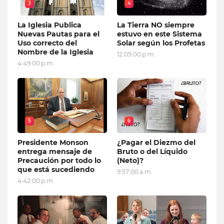
3
4
La Iglesia Publica
La Tierra NO siempre
Nuevas Pautas para el
estuvo en este Sistema
Uso correcto del
Solar según los Profetas
Nombre de la Iglesia
12:09:00 p.m.
4:49:00 p.m.
5
6
Presidente Monson
¿Pagar el Diezmo del
entrega mensaje de
Bruto o del Líquido
Precaución por todo lo
(Neto)?
que está sucediendo
9:57:00 a.m.
4:42:00 p.m.