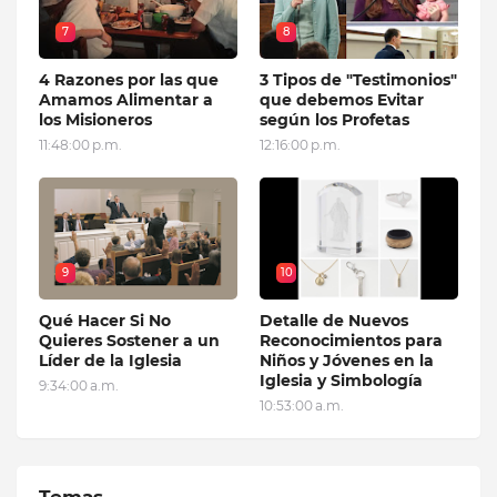
7
8
4 Razones por las que
3 Tipos de "Testimonios"
Amamos Alimentar a
que debemos Evitar
los Misioneros
según los Profetas
11:48:00 p.m.
12:16:00 p.m.
9
10
Qué Hacer Si No
Detalle de Nuevos
Quieres Sostener a un
Reconocimientos para
Líder de la Iglesia
Niños y Jóvenes en la
Iglesia y Simbología
9:34:00 a.m.
10:53:00 a.m.
Temas