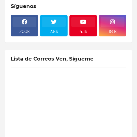
Síguenos
200k
2.8k
4.1k
18 k
Lista de Correos Ven, Sígueme