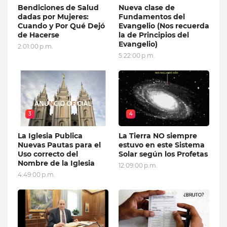
Bendiciones de Salud
Nueva clase de
dadas por Mujeres:
Fundamentos del
Cuando y Por Qué Dejó
Evangelio (Nos recuerda
de Hacerse
la de Principios del
Evangelio)
2:01:00 p.m.
5:22:00 p.m.
3
4
La Iglesia Publica
La Tierra NO siempre
Nuevas Pautas para el
estuvo en este Sistema
Uso correcto del
Solar según los Profetas
Nombre de la Iglesia
12:09:00 p.m.
4:49:00 p.m.