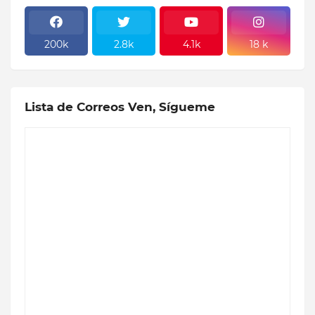
200k
2.8k
4.1k
18 k
Lista de Correos Ven, Sígueme