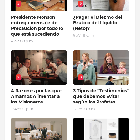
5
6
Presidente Monson
¿Pagar el Diezmo del
entrega mensaje de
Bruto o del Líquido
Precaución por todo lo
(Neto)?
que está sucediendo
9:57:00 a.m.
4:42:00 p.m.
7
8
4 Razones por las que
3 Tipos de "Testimonios"
Amamos Alimentar a
que debemos Evitar
los Misioneros
según los Profetas
11:48:00 p.m.
12:16:00 p.m.