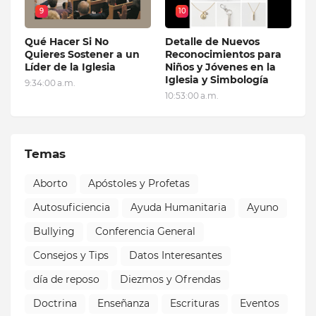
9
10
Qué Hacer Si No
Detalle de Nuevos
Quieres Sostener a un
Reconocimientos para
Líder de la Iglesia
Niños y Jóvenes en la
Iglesia y Simbología
9:34:00 a.m.
10:53:00 a.m.
Temas
Aborto
Apóstoles y Profetas
Autosuficiencia
Ayuda Humanitaria
Ayuno
Bullying
Conferencia General
Consejos y Tips
Datos Interesantes
día de reposo
Diezmos y Ofrendas
Doctrina
Enseñanza
Escrituras
Eventos