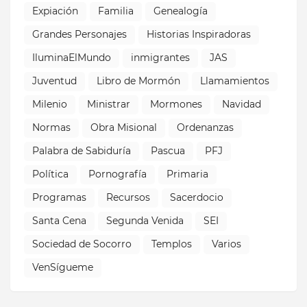
Expiación
Familia
Genealogía
Grandes Personajes
Historias Inspiradoras
IluminaElMundo
inmigrantes
JAS
Juventud
Libro de Mormón
Llamamientos
Milenio
Ministrar
Mormones
Navidad
Normas
Obra Misional
Ordenanzas
Palabra de Sabiduría
Pascua
PFJ
Política
Pornografía
Primaria
Programas
Recursos
Sacerdocio
Santa Cena
Segunda Venida
SEI
Sociedad de Socorro
Templos
Varios
VenSígueme