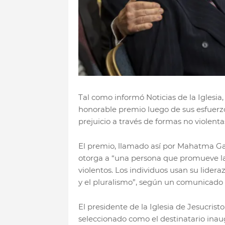
Tal como informó Noticias de la Iglesia
honorable premio luego de sus esfuerz
prejuicio a través de formas no violenta
El premio, llamado así por Mahatma Gan
otorga a “una persona que promueve la 
violentos. Los individuos usan su lideraz
y el pluralismo”, según un comunicado 
El presidente de la Iglesia de Jesucristo
seleccionado como el destinatario inau