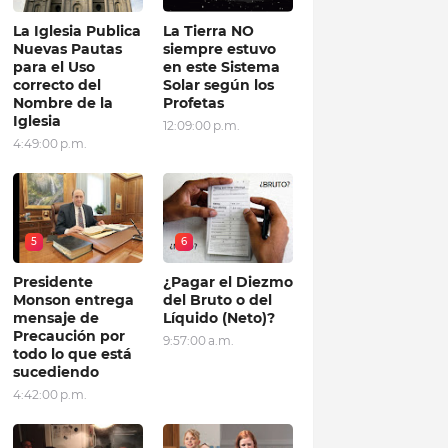
La Iglesia Publica
La Tierra NO
Nuevas Pautas
siempre estuvo
para el Uso
en este Sistema
correcto del
Solar según los
Nombre de la
Profetas
Iglesia
12:09:00 p.m.
4:49:00 p.m.
5
6
Presidente
¿Pagar el Diezmo
Monson entrega
del Bruto o del
mensaje de
Líquido (Neto)?
Precaución por
9:57:00 a.m.
todo lo que está
sucediendo
4:42:00 p.m.