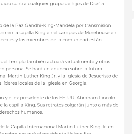
uicio contra cualquier grupo de hijos de Dios' a
io de la Paz Gandhi-King-Mandela por transmisión
7 pm en la capilla King en el campus de Morehouse en
s locales y los miembros de la comunidad están
 del Templo también actuará virtualmente y otros
n en persona. Se hará un anuncio sobre la futura
nal Martin Luther King Jr. y la Iglesia de Jesucristo de
 líderes locales de la Iglesia en Georgia.
son y el ex presidente de los EE. UU. Abraham Lincoln
e la capilla King. Sus retratos colgarán junto a más de
de derechos humanos.
 la Capilla Internacional Martin Luther King Jr. en
s sobre por qué el presidente Nelson fue