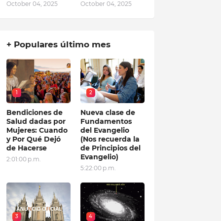
October 04, 2025
October 04, 2025
+ Populares último mes
1
2
Bendiciones de
Nueva clase de
Salud dadas por
Fundamentos
Mujeres: Cuando
del Evangelio
y Por Qué Dejó
(Nos recuerda la
de Hacerse
de Principios del
Evangelio)
2:01:00 p.m.
5:22:00 p.m.
3
4