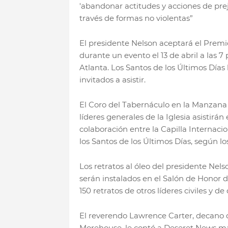
'abandonar actitudes y acciones de prej
través de formas no violentas”
El presidente Nelson aceptará el Prem
durante un evento el 13 de abril a las 
Atlanta. Los Santos de los Últimos Día
invitados a asistir.
El Coro del Tabernáculo en la Manzana
líderes generales de la Iglesia asistirá
colaboración entre la Capilla Internacio
los Santos de los Últimos Días, según los
Los retratos al óleo del presidente Nel
serán instalados en el Salón de Honor d
150 retratos de otros líderes civiles y 
El reverendo Lawrence Carter, decano de
Morehouse, le contó a Deseret News má