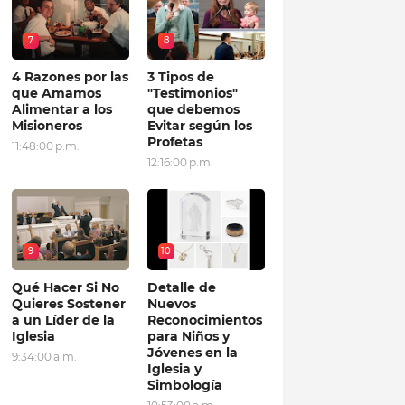
7
8
4 Razones por las
3 Tipos de
que Amamos
"Testimonios"
Alimentar a los
que debemos
Misioneros
Evitar según los
Profetas
11:48:00 p.m.
12:16:00 p.m.
9
10
Qué Hacer Si No
Detalle de
Quieres Sostener
Nuevos
a un Líder de la
Reconocimientos
Iglesia
para Niños y
Jóvenes en la
9:34:00 a.m.
Iglesia y
Simbología