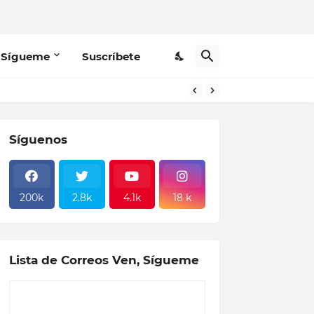
 Sígueme
Suscríbete
Síguenos
200k
2.8k
4.1k
18 k
Lista de Correos Ven, Sígueme